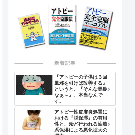
新着記事
『アトピーの子供は３回
風邪を引けば改善する』
というと、『そんな馬鹿
なぁ～』。本当なんで
す。
アトピー性皮膚炎処置に
おける『脱保湿』の有用
性と、殆ど行われる油脂
系保湿による悪化拡大の