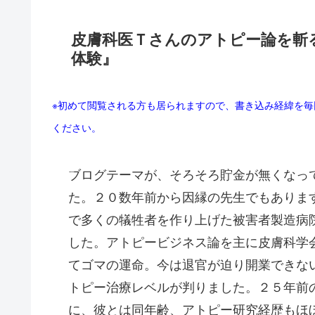
皮膚科医Ｔさんのアトピー論を斬る
体験』
※初めて閲覧される方も居られますので、書き込み経緯を
ください。
ブログテーマが、そろそろ貯金が無くなっ
た。２０数年前から因縁の先生でもありま
で多くの犠牲者を作り上げた被害者製造病
した。アトピービジネス論を主に皮膚科学
てゴマの運命。今は退官が迫り開業できな
トピー治療レベルが判りました。２５年前
に、彼とは同年齢、アトピー研究経歴もほ