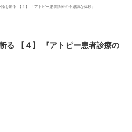
論を斬る 【４】 『アトピー患者診療の不思議な体験』
０番 ～訪問相談・サポート～
斬る 【４】 『アトピー患者診療の