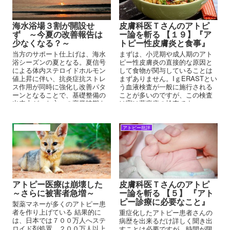
海水浴場３割が開設せ
皮膚科医Ｔさんのアトピ
ず ～今夏の改善報告は
ー論を斬る 【１９】『ア
少なくなる？～
トピー性皮膚炎と食事』
当方のサポート仕上げは、海水
まずは、小児期や成人期のアト
浴シーズンの夏となる。夏信号
ピー性皮膚炎の直接的な原因と
による体内ステロイドホルモン
して食物が関与していることは
値上昇に伴い、抗炎症抗ストレ
まずありません。IｇERASTとい
ス作用が同時に強化し改善パタ
う血液検査が一般に施行される
ーンとなることで、基礎整備の
ことが多いのですが、この検査
出来上がった方々の卒業時期を
は実は蕁麻疹の検査です。
この夏にしている。 海水浴もそ
の条件の一つとしている。
アトピーの原因
アトピー批評
アトピー医療は崩壊した
皮膚科医Ｔさんのアトピ
～さらに被害者急増～
ー論を斬る 【５】 『アト
ピー診療に必要なこと』
製薬マネーが多くのアトピー患
者を作り上げている 結果的に
重症化したアトピー患者さんの
は、日本では７００万人へステ
病歴を出来るだけ詳しく聞き出
ロイド剤処置、２００万人以上
すことは必要ですが、時間が限