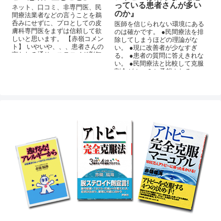
っている患者さんが多い
ネット、口コミ、非専門医、民
のか』
間療法業者などの言うことを鵜
呑みにせずに、プロとしての皮
医師を信じられない環境にある
膚科専門医をまずは信頼して欲
のは確かです。 ●民間療法を排
しいと思います。 【赤嶺コメン
除してしまうほどの理論がな
ト】 いやいや、、、患者さんの
い。 ●現に改善者が少なすぎ
言われる通り、ステロイド剤無
る。 ●患者の質問に答えきれな
しで改善させる方法を検討され
い。 ●民間療法と比較して克服
ればいかがですか？
割合が１：９と予想される。い
やもっと低いかも。