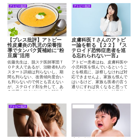
ど・・・・
アトピー批評
アトピー批評
【プレス批評】アトピー
皮膚科医Ｔさんのアトピ
性皮膚炎の乳児の栄養指
ー論を斬る 【２２】『ス
導でタンパク質補給に“粉
テロイド恐怖症患者を巡
豆腐”活用
る忘れられない一言』
佐藤先生は、脱ステ医師軍団Ｔ
アトピー患者はね、皮膚科医や
ＯＰ夫人であるが、治験者8人の
小児科医を恨んでいるというこ
スタート詳細は判らないし、期
とを根底に、診察しなければ対
間も判らない、改善傾向度合い
応できませんよ。家族も恨んで
も判らないので何とも言えない
はいるけど、家族も医者の言う
が、ステロイド剤を外して、あ
通りにすれば良くなると思って
る処置を行えばだれでも解決方
いたから進めたけど、結果的に
向へ向かうことは確かである。
は、厳しい思春期を過ごし、恋
愛も自由にできず、結婚も遅
れ、この原因はアトピーだと思
アトピー批評
アトピーの原因
っている方が少なくはないので
す。