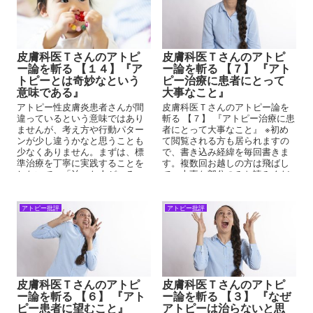
皮膚科医Ｔさんのアトピ
皮膚科医Ｔさんのアトピ
ー論を斬る 【１４】『ア
ー論を斬る 【７】 『アト
トピーとは奇妙なという
ピー治療に患者にとって
意味である』
大事なこと』
アトピー性皮膚炎患者さんが間
皮膚科医Ｔさんのアトピー論を
違っているという意味ではあり
斬る 【７】 『アトピー治療に患
ませんが、考え方や行動パター
者にとって大事なこと』 ※初め
ンが少し違うかなと思うことも
て閲覧される方も居られますの
少なくありません。まずは、標
で、書き込み経緯を毎回書きま
準治療を丁寧に実践することを
す。複数回お越しの方は飛ばし
しないで、「治った人がいる」
て、大事な部分のみお読みくだ
（治らなかった患者も大勢いる
さい。 ブログテーマが、そろそ
かもしれない）治療に飛びつい
ろ...
てしまうことが少なくないよう
アトピー批評
アトピー批評
に思います。
皮膚科医Ｔさんのアトピ
皮膚科医Ｔさんのアトピ
ー論を斬る 【６】 『アト
ー論を斬る 【３】 『なぜ
ピー患者に望むこと』
アトピーは治らないと思