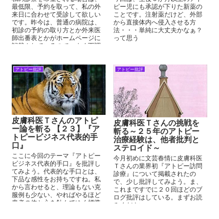
最低限、予約を取って、私の外
ピー児にも承認が下りた新薬の
来日に合わせて受診して欲しい
ことです。注射薬だけど、外部
です。昨今は、普通の病院は、
から直接体内へ侵入させる方
初診の予約の取り方とか外来医
法・・・単純に大丈夫かなぁ？
師出番表とかがホームページに
って思う
記載されているので、よく下調
べしてから受診して欲しいで
す。
アトピー批評
アトピー批評
皮膚科医Ｔさんのアトピ
皮膚科医Ｔさんの挑戦を
ー論を斬る 【２３】『ア
斬る～２５年のアトピー
トピービジネス代表的手
治療経験は、他者批判と
口』
ステロイド～
ここに今回のテーマ『アトピー
今月初めに文芸春情に皮膚科医
ビジネス代表的手口』を批評し
Ｔさんの業界初『アトピー訪問
てみよう。代表的な手口とは、
診療』について掲載されたの
下品な感性をお持ちですね。私
で、少し批評してみよう。ま、
から言わせると、理論もない克
これまですでに２０回ほどのブ
服例も少ない、やればやるほど
ログ批評はしている。まずお読
患者の体と心を蝕んでゆく標準
みください。
治療、特に◎原療法ほど悪質な
代表的な手口を思うけ