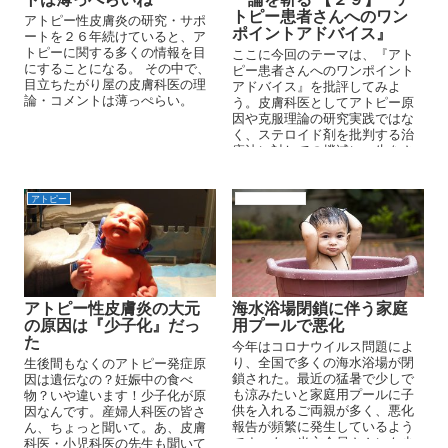
トピー患者さんへのワン
アトピー性皮膚炎の研究・サポ
ポイントアドバイス』
ートを２６年続けていると、ア
トピーに関する多くの情報を目
ここに今回のテーマは、『アト
にすることになる。 その中で、
ピー患者さんへのワンポイント
目立ちたがり屋の皮膚科医の理
アドバイス』を批評してみよ
論・コメントは薄っぺらい。
う。皮膚科医としてアトピー原
因や克服理論の研究実践ではな
く、ステロイド剤を批判する治
療法に対しての撲滅に一生をさ
さげた先生です。 よって、アト
ピーのことを全く理解していな
い先生の言葉となります、これ
アトピー
アトピーの原因
が国立大学の元皮膚科医教授の
レベルです、しっかりご覧くだ
さい。
アトピー性皮膚炎の大元
海水浴場閉鎖に伴う家庭
の原因は『少子化』だっ
用プールで悪化
た
今年はコロナウイルス問題によ
り、全国で多くの海水浴場が閉
生後間もなくのアトピー発症原
鎖された。最近の猛暑で少しで
因は遺伝なの？妊娠中の食べ
も涼みたいと家庭用プールに子
物？いや違います！少子化が原
供を入れるご両親が多く、悪化
因なんです。産婦人科医の皆さ
報告が頻繁に発生しているよう
ん、ちょっと聞いて。あ、皮膚
です。あ、当方会員さんにも少
科医・小児科医の先生も聞いて