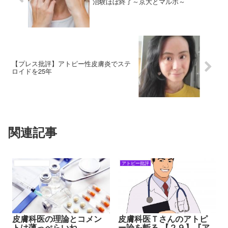
治験ほぼ終了～京大とマルホ～
【プレス批評】アトピー性皮膚炎でステ
ロイドを25年
関連記事
アトピーの背景
アトピー批評
皮膚科医の理論とコメン
皮膚科医Ｔさんのアトピ
トは薄っぺらいね
ー論を斬る 【２９】『ア