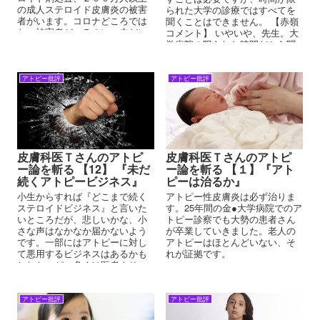
の成人ステロイド皮膚炎の被害
られた大学の診療ではすべてを
者がいます。コロナどころでは
聞くことはできません。 【赤嶺
ない被害者がいるのに、未だに
コメント】 いやいや、先生。大
薬害認定されていません。それ
学病院の限られた時間だから聞
は、官僚と医師会と官僚の三つ
くことが出来ないのなら、一瞬
巴の仕組みが成り立っているか
でわかる問診票を作って書き込
らなのです。アトピー患者なん
ませれば、直ぐに症状を見れば
アトピー批評
アトピー批評
てどうでもよいのです。痒がろ
理解できるでしょう。
うが痛がろうが眠れなかろうが
死のうが関係ないのです。
皮膚科医Ｔさんのアトピ
皮膚科医Ｔさんのアトピ
ー論を斬る 【12】 『未だ
ー論を斬る 【１】『アト
続くアトピービジネス』
ピーは治るか』
小生からすれば『どこまで続く
アトピー性皮膚炎は必ず治りま
ステロイドビジネス』と言いた
す。25年間の金●大学病院でのア
いところだが、悲しいかな、小
トピー診察でも大勢の患者さん
さな声はなかなか届かないよう
が卒業していきました。老人の
です。一部にはアトピーに対し
アトピーはほとんどいない、そ
て悪用するビジネスはあるかも
れが証拠です。
しれないが、多くは医者より
『アトピーの方々のために』と
本心で活動されている方が多く
います。
アトピー批評
アトピー批評