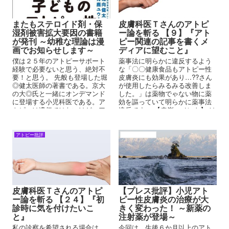
またもステロイド剤・保
皮膚科医Ｔさんのアトピ
湿剤被害拡大要因の書籍
ー論を斬る 【９】『アト
が発刊 ～幼稚な理論は漫
ピー関連の記事を書くメ
画でお知らせします～
ディアに望むこと』
僕は２５年のアトピーサポート
薬事法に明らかに違反するよう
経験で必要ないと思う、絶対不
な「〇〇健康食品もアトピー性
要！と思う。 先般も登場した堀
皮膚炎にも効果があり…??さん
◎健太医師の著書である。京大
が使用したらみるみる改善しま
の大◎氏と一緒にオンデマンド
した。」は薬物でゃない物に薬
に登場する小児科医である。ア
効を謳っていて明らかに薬事法
トピーは遺伝ではないけど、ア
違反です。 【赤嶺コメント】 は
トピーは妊娠中の食事ではない
い、その通りです先生。今は
けど、では、何なの？と結論の
『薬機法』といいますけどね。
出ない著書である。
先生、先生方が患者さんが本当
アトピー批評
アトピーの背景
の意味で治る治療を行えば、再
発者はなく、アトピーの民間療
法の業者は居なくなりますよ。
皮膚科医Ｔさんのアトピ
【プレス批評】小児アト
ー論を斬る 【２４】『初
ピー性皮膚炎の治療が大
診時に気を付けたいこ
きく変わった！ ～新薬の
と』
注射薬が登場～
私の診察を希望される場合は、
今回は、生後６か月以上のアト