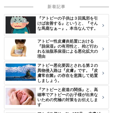
新着記事
『アトピーの子供は３回風邪を引
けば改善する』というと、『そん
な馬鹿なぁ～』。本当なんです。
アトピー性皮膚炎処置における
『脱保湿』の有用性と、殆ど行わ
れる油脂系保湿による悪化拡大の
理由
アトピー悪化要因とされる第２の
異物侵入路は『皮膚』です。『皮
膚常在菌』の存在を意識して処置
しましょう。
『アトピーと産道の関係』と、高
確率でアトピーのお子様が出来な
いための究極の対策をお伝えしま
す