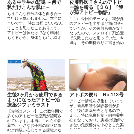
ある中学生の悲鳴 ～何で
皮膚科医Ｔさんのアトピ
私だけこんな肌に～
ー論を斬る 【２６】『我
が孫アトピー物語』
もうこんな自分の体と向き合っ
て行ける気がしません。本当に
ここに今回のテーマは、我が孫
辛いです。 時には死にたいなん
のアトピーを半年ほど前に綴っ
てことも思ったことあります。
ていたが、その後何も書かなく
アトピーは体だけでなく精神に
なったので、ステロイド剤処置
もくるから、身体ともにボロボ
で失敗したなと思っていた。今
ロです。
週は、その期待通りに書き始め
られたので、楽しみにしている
題材です。『我が孫アトピー物
語』を批評してみよう。
アトピー
アトピーの原因
生後3ヶ月から使用できる
アトポス便り No.113号
ようになったアトピー治
アトピー情報を収集しています
療薬ジファミラスト
が、新薬申請や試験報告が多
く、後に新薬発売となるのでし
【赤嶺コメント】 この数年間で
ょう。特に免疫抑制・阻害薬中
多くのアトピー治療薬が認可さ
心となっており、患者の理解で
れています。本当にこれらの新
きない免疫部分を中心とした案
薬で、小さなお子様の症状に悩
件が多いようです。おそらく改
むご両親が安心できる環境とな