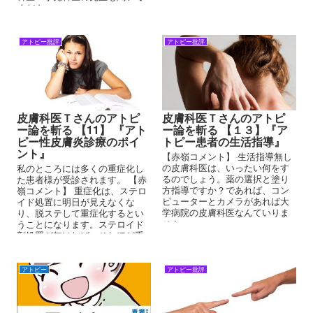
しはいますが、他のサイトやＳ
ください。
ＮＳで目にします。
アトピー批評
アトピー批評
皮膚科医Ｔさんのアトピ
皮膚科医Ｔさんのアトピ
ー論を斬る 【11】 『アト
ー論を斬る 【１３】『ア
ピー性皮膚炎診療のポイ
トピー患者の生活指導』
ント』
【赤嶺コメント】 生活指導無し
の皮膚科医は、いったい何をす
私のところには多くの重症化し
るのでしょう。薬の選択と塗り
た患者様が受診されます。 【赤
方指導ですか？であれば、コン
嶺コメント】 重症化は、ステロ
ピューターとカメラがあれば大
イド処置に明日が見えなくな
学病院の皮膚科医なんていりま
り、脱ステして重症化するとい
せん。
うことになります。ステロイド
剤処置が無ければ、それほど重
症化することはありません。
アトピー
アトピー批評