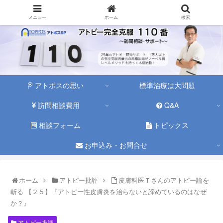
メニュー
ホーム
検索
アトポスの思い
標準治療は大問題
訪問相談費用
Q&A
相談フォーム
トピックス
お申込み・お問合せ
ホーム
アトピー批評
皮膚科医Ｔさんのアトピー論を
斬る 【２５】『アトピー性皮膚炎を治らないと諦めているのはなぜ
か？』
アトピー批評