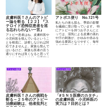
皮膚科医Ｔさんのアトピ
アトポス便り No.121号
ー論を斬る 【２２】『ス
私たちの体も肌も、季節の影響
テロイド恐怖症患者を巡
を繊細に受け取っています。 特
る忘れられない一言』
にアトピーを持つお子さんにと
っては、湿気による皮膚の蒸れ
アトピー患者はね、皮膚科医や
や汗の刺激が、かゆみや赤みを
小児科医を恨んでいるというこ
強める要因となりやすく、毎年
とを根底に、診察しなければ対
この時期はお母さんたちからも
応できませんよ。家族も恨んで
悪化報告も少なくありません。
はいるけど、家族も医者の言う
通りにすれば良くなると思って
いたから進めたけど、結果的に
は、厳しい思春期を過ごし、恋
愛も自由にできず、結婚も遅
れ、この原因はアトピーだと思
アトピー批評
アトピー批評
っている方が少なくはないので
す。
皮膚科医Ｔさんの挑戦を
「#ＳＮＳ医療のカタチ」
斬る～２５年のアトピー
の皮膚科医・小児科医の
治療経験は、他者批判と
実力は？目的とは？