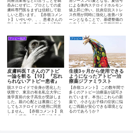
間療法業者などの言うことを鵜
浴シーズンの夏となる。夏信号
呑みにせずに、プロとしての皮
による体内ステロイドホルモン
膚科専門医をまずは信頼して欲
値上昇に伴い、抗炎症抗ストレ
しいと思います。 【赤嶺コメン
ス作用が同時に強化し改善パタ
ト】 いやいや、、、患者さんの
ーンとなることで、基礎整備の
言われる通り、ステロイド剤無
出来上がった方々の卒業時期を
しで改善させる方法を検討され
この夏にしている。 海水浴もそ
ればいかがですか？
の条件の一つとしている。
アトピー批評
アトピー
皮膚科医Ｔさんのアトピ
生後3ヶ月から使用できる
ー論を斬る 【10】 『忘れ
ようになったアトピー治
られないアトピー患者』
療薬ジファミラスト
脱ステロイドで全身が悪化した
【赤嶺コメント】 この数年間で
状態で、東京の有名私立大学に
多くのアトピー治療薬が認可さ
進学直前の女子高生が受診しま
れています。本当にこれらの新
した。親の心配とは裏腹にどう
薬で、小さなお子様の症状に悩
してもステロイドの使用に同意
むご両親が安心できる環境とな
しません。 【赤嶺コメント】 良
るのであろうか？
かったです。『今の私があるの
は先生のおかげです』って言わ
れれば最高ですね、医者冥利に
尽きますね。