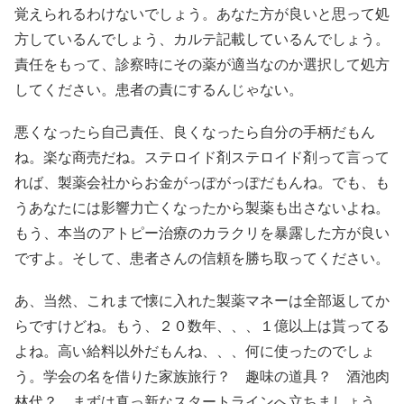
覚えられるわけないでしょう。あなた方が良いと思って処
方しているんでしょう、カルテ記載しているんでしょう。
責任をもって、診察時にその薬が適当なのか選択して処方
してください。患者の責にするんじゃない。
悪くなったら自己責任、良くなったら自分の手柄だもん
ね。楽な商売だね。ステロイド剤ステロイド剤って言って
れば、製薬会社からお金がっぽがっぽだもんね。でも、も
うあなたには影響力亡くなったから製薬も出さないよね。
もう、本当のアトピー治療のカラクリを暴露した方が良い
ですよ。そして、患者さんの信頼を勝ち取ってください。
あ、当然、これまで懐に入れた製薬マネーは全部返してか
らですけどね。もう、２０数年、、、１億以上は貰ってる
よね。高い給料以外だもんね、、、何に使ったのでしょ
う。学会の名を借りた家族旅行？ 趣味の道具？ 酒池肉
林代？ まずは真っ新なスタートラインへ立ちましょう。