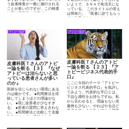
う血液検査が一般に施行される
いようで、ＳＮＡで有頂天にな
ことが多いのですが、この検査
っている。 このタイトルの答え
は実は蕁麻疹の検査です。
は簡単だ。 『医者に診てもらっ
ても改善できないからだ』この
事に尽き...
アトピー批評
アトピー批評
皮膚科医Ｔさんのアトピ
皮膚科医Ｔさんのアトピ
ー論を斬る 【２３】『ア
ー論を斬る 【３】 『なぜ
トピービジネス代表的手
アトピーは治らないと思
口』
っている患者さんが多い
のか』
ここに今回のテーマ『アトピー
ビジネス代表的手口』を批評し
医師を信じられない環境にある
てみよう。代表的な手口とは、
のは確かです。 ●民間療法を排
下品な感性をお持ちですね。私
除してしまうほどの理論がな
から言わせると、理論もない克
い。 ●現に改善者が少なすぎ
服例も少ない、やればやるほど
る。 ●患者の質問に答えきれな
患者の体と心を蝕んでゆく標準
い。 ●民間療法と比較して克服
治療、特に◎原療法ほど悪質な
割合が１：９と予想される。い
代表的な手口を思うけ
やもっと低いかも。
ど・・・・