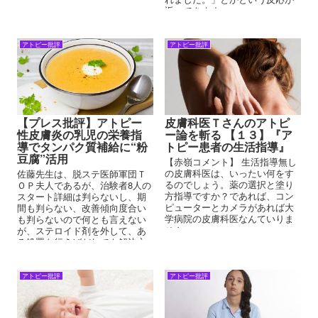
（治らなかった患者も大勢いる
返ってきます。
かもしれない）治療に飛びつい
てしまうことが少なくないよう
に思います。
アトピー批評
アトピー批評
【プレス批評】アトピー
皮膚科医Ｔさんのアトピ
性皮膚炎の乳児の栄養指
ー論を斬る 【１３】『ア
導でタンパク質補給に“粉
トピー患者の生活指導』
豆腐”活用
【赤嶺コメント】 生活指導無し
の皮膚科医は、いったい何をす
佐藤先生は、脱ステ医師軍団Ｔ
るのでしょう。薬の選択と塗り
ＯＰ夫人であるが、治験者8人の
方指導ですか？であれば、コン
スタート詳細は判らないし、期
ピューターとカメラがあれば大
間も判らない、改善傾向度合い
学病院の皮膚科医なんていりま
も判らないので何とも言えない
せん。
が、ステロイド剤を外して、あ
る処置を行えばだれでも解決方
向へ向かうことは確かである。
アトピー批評
アトピー批評