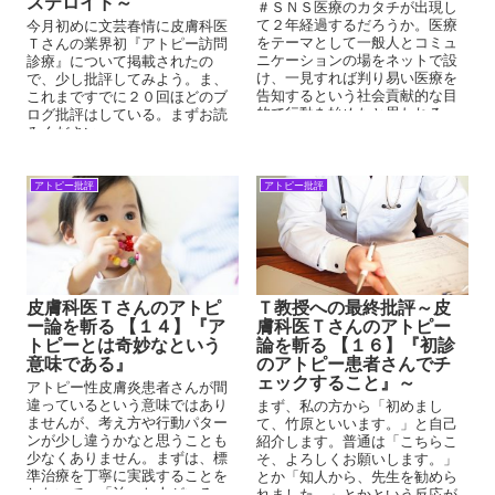
ステロイド～
＃ＳＮＳ医療のカタチが出現し
て２年経過するだろうか。医療
今月初めに文芸春情に皮膚科医
をテーマとして一般人とコミュ
Ｔさんの業界初『アトピー訪問
ニケーションの場をネットで設
診療』について掲載されたの
け、一見すれば判り易い医療を
で、少し批評してみよう。ま、
告知するという社会貢献的な目
これまですでに２０回ほどのブ
的で行動を始めたと思われる。
ログ批評はしている。まずお読
だが、彼らの第一の行動は、民
みください。
間的な療法を一網打尽にすると
いうネットからの凍結を目的に
活動し、ＳＮＳでの民間療法へ
アトピー批評
アトピー批評
の攻撃は、サブアカウントの匿
名で昔のやくざ屋さんを彷彿と
させる言葉でなじり、厚労省薬
機関連へ逐一報告する末端医師
の行動だった。得意のコメント
は『そのエビデンスを示せ』と
皮膚科医Ｔさんのアトピ
Ｔ教授への最終批評～皮
いう決まり文句だった。
ー論を斬る 【１４】『ア
膚科医Ｔさんのアトピー
トピーとは奇妙なという
論を斬る 【１６】『初診
意味である』
のアトピー患者さんでチ
ェックすること』～
アトピー性皮膚炎患者さんが間
違っているという意味ではあり
まず、私の方から「初めまし
ませんが、考え方や行動パター
て、竹原といいます。」と自己
ンが少し違うかなと思うことも
紹介します。普通は「こちらこ
少なくありません。まずは、標
そ、よろしくお願いします。」
準治療を丁寧に実践することを
とか「知人から、先生を勧めら
しないで、「治った人がいる」
れました。」とかという反応が