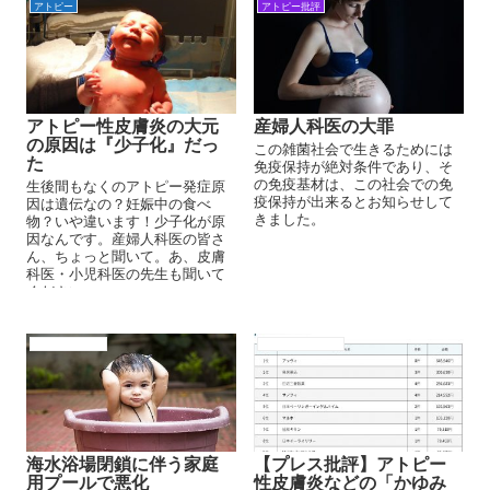
アトピー
アトピー批評
アトピー性皮膚炎の大元
産婦人科医の大罪
の原因は『少子化』だっ
この雑菌社会で生きるためには
た
免疫保持が絶対条件であり、そ
の免疫基材は、この社会での免
生後間もなくのアトピー発症原
疫保持が出来るとお知らせして
因は遺伝なの？妊娠中の食べ
きました。
物？いや違います！少子化が原
因なんです。産婦人科医の皆さ
ん、ちょっと聞いて。あ、皮膚
科医・小児科医の先生も聞いて
ください。
アトピーの原因
アトピー性皮膚炎
海水浴場閉鎖に伴う家庭
【プレス批評】アトピー
用プールで悪化
性皮膚炎などの「かゆみ