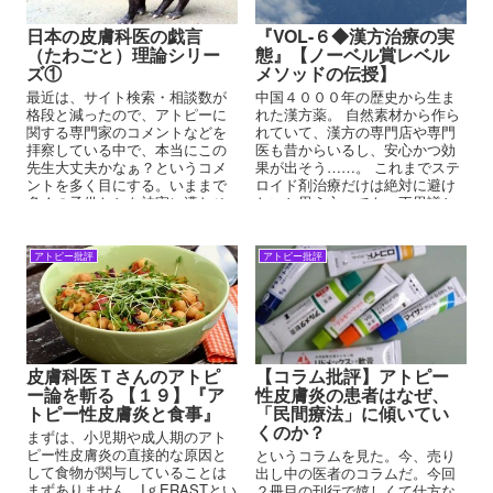
日本の皮膚科医の戯言
『VOL-６◆漢方治療の実
（たわごと）理論シリー
態』【ノーベル賞レベル
ズ①
メソッドの伝授】
最近は、サイト検索・相談数が
中国４０００年の歴史から生ま
格段と減ったので、アトピーに
れた漢方薬。 自然素材から作ら
関する専門家のコメントなどを
れていて、漢方の専門店や専門
拝察している中で、本当にこの
医も昔からいるし、安心かつ効
先生大丈夫かなぁ？というコメ
果が出そう……。 これまでステ
ントを多く目にする。いままで
ロイド剤治療だけは絶対に避け
多くの子供たちを被害に遭わせ
たいと思う方々でも、不思議と
てきた理論が、未だまかり通っ
漢方薬には好意的なものです。
ていること、まったく進歩のな
い皮膚科医の現状をここに掲載
アトピー批評
アトピー批評
してゆこうと思う。
皮膚科医Ｔさんのアトピ
【コラム批評】アトピー
ー論を斬る 【１９】『ア
性皮膚炎の患者はなぜ、
トピー性皮膚炎と食事』
「民間療法」に傾いてい
くのか？
まずは、小児期や成人期のアト
ピー性皮膚炎の直接的な原因と
というコラムを見た。今、売り
して食物が関与していることは
出し中の医者のコラムだ。今回
まずありません。IｇERASTとい
２冊目の刊行で嬉しくて仕方な