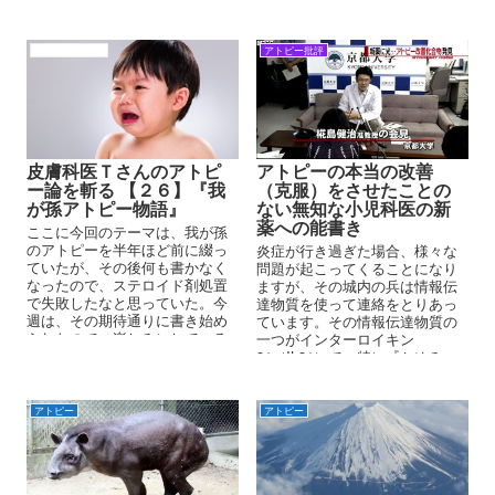
アトピーの原因
アトピー批評
皮膚科医Ｔさんのアトピ
アトピーの本当の改善
ー論を斬る 【２６】『我
（克服）をさせたことの
が孫アトピー物語』
ない無知な小児科医の新
薬への能書き
ここに今回のテーマは、我が孫
のアトピーを半年ほど前に綴っ
炎症が行き過ぎた場合、様々な
ていたが、その後何も書かなく
問題が起こってくることになり
なったので、ステロイド剤処置
ますが、その城内の兵は情報伝
で失敗したなと思っていた。今
達物質を使って連絡をとりあっ
週は、その期待通りに書き始め
ています。その情報伝達物質の
られたので、楽しみにしている
一つがインターロイキン
題材です。『我が孫アトピー物
31（IL31）で、特に『かゆみ』
語』を批評してみよう。
の情報を伝えます。そのIL31を
抑えて『行き過ぎた戦い』を収
める薬がネモリズマブです。
アトピー
アトピー