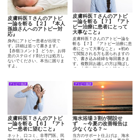
皮膚科医Ｔさんのアトピ
皮膚科医Ｔさんのアトピ
ー論を斬る 【７】 『アト
ー論を斬る 【２】 『本人
ピー治療に患者にとって
孫娘さんへのアトピー対
大事なこと』
応』
皮膚科医Ｔさんのアトピー論を
身内にアトピー患者が出現で
斬る 【７】 『アトピー治療に患
す。詳細は追って書きます。
者にとって大事なこと』 ※初め
【赤嶺コメント】 どうか、お得
て閲覧される方も居られますの
意のステロイド剤だけは処方し
で、書き込み経緯を毎回書きま
ないでください、本当に困りま
す。複数回お越しの方は飛ばし
すよ。
て、大事な部分のみお読みくだ
さい。 ブログテーマが、そろそ
ろ...
アトピー批評
アトピー批評
皮膚科医Ｔさんのアトピ
海水浴場３割が開設せ
ー論を斬る 【６】 『アト
ず ～今夏の改善報告は
ピー患者に望むこと』
少なくなる？～
ネット、口コミ、非専門医、民
当方のサポート仕上げは、海水