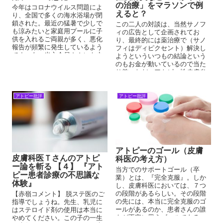
の治療」をマラソンで例
今年はコロナウイルス問題によ
えると？
り、全国で多くの海水浴場が閉
鎖された。最近の猛暑で少しで
この二人の対談は、当然サノフ
も涼みたいと家庭用プールに子
ィの広告として企画されてお
供を入れるご両親が多く、悪化
り、最終的には薬治療で（サノ
報告が頻繁に発生しているよう
フィはディピクセント）解決し
です。あ、当方会員さんにも少
ようといういつもの結論という
しはいますが、他のサイトやＳ
のもお金が動いているので当た
ＮＳで目にします。
り前。ただ、アトピー性皮膚炎
という捉え方が重要となる。皮
膚科医が得意とする『火事の例
え』『マラソンの例え』『登山
アトピー批評
アトピー批評
の例え』がここでも出される。
アトピーのゴール（皮膚
皮膚科医Ｔさんのアトピ
科医の考え方）
ー論を斬る 【４】 『アト
当方でのサポートゴール（卒
ピー患者診療の不思議な
業）とは、『完全克服』。しか
体験』
し、皮膚科医においては、７つ
の段階があるらしい。その段階
【赤嶺コメント】 脱ステ医のご
の先には、本当に完全克服のゴ
指導でしょうね。先生、乳児に
ールがあるのか、患者さんの誰
はステロイド剤の使用は本当に
もが不安に思うゴールである。
やめてください。この子の一生