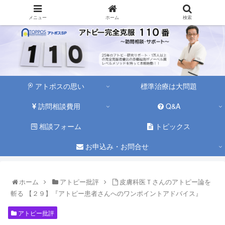
メニュー
ホーム
検索
アトポスの思い
標準治療は大問題
訪問相談費用
Q&A
相談フォーム
トピックス
お申込み・お問合せ
ホーム
アトピー批評
皮膚科医Ｔさんのアトピー論を
斬る 【２９】『アトピー患者さんへのワンポイントアドバイス』
アトピー批評