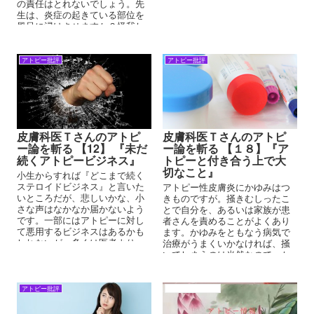
そして、突っ込まれると直ぐに
の責任はとれないでしょう。先
逃げてしまう。『そんなに僕を
生は、炎症の起きている部位を
不安に思うのであれば違うとこ
風呂に浸けさせますか？怪我し
ろで診てもらいなさい、、、ど
たら、傷口を濡らさないでしょ
うせ、一生のお付き合いです
う、ご存じのように感染させな
よ』などと捨て台詞まで吐くと
いためですよね。
アトピー批評
アトピー批評
いう。
皮膚科医Ｔさんのアトピ
皮膚科医Ｔさんのアトピ
ー論を斬る 【12】 『未だ
ー論を斬る 【１８】『ア
続くアトピービジネス』
トピーと付き合う上で大
切なこと』
小生からすれば『どこまで続く
ステロイドビジネス』と言いた
アトピー性皮膚炎にかゆみはつ
いところだが、悲しいかな、小
きものですが。掻きむしったこ
さな声はなかなか届かないよう
とで自分を、あるいは家族が患
です。一部にはアトピーに対し
者さんを責めることがよくあり
て悪用するビジネスはあるかも
ます。かゆみをともなう病気で
しれないが、多くは医者より
治療がうまくいかなければ、掻
『アトピーの方々のために』と
いてしまうのは当然なので、か
本心で活動されている方が多く
ゆみを最小限にできるような自
います。
己管理をめざせばいいと思いま
す。
アトピー批評
アトピー性皮膚炎