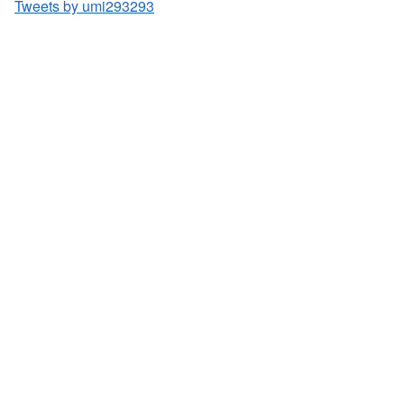
Tweets by umi293293