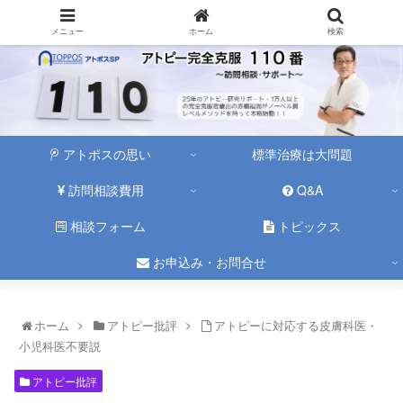
メニュー
ホーム
検索
アトポスの思い
標準治療は大問題
訪問相談費用
Q&A
相談フォーム
トピックス
お申込み・お問合せ
ホーム
アトピー批評
アトピーに対応する皮膚科医・
小児科医不要説
アトピー批評