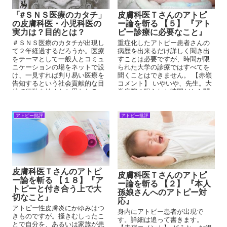
「#ＳＮＳ医療のカタチ」
皮膚科医Ｔさんのアトピ
の皮膚科医・小児科医の
ー論を斬る 【５】 『アト
実力は？目的とは？
ピー診療に必要なこと』
＃ＳＮＳ医療のカタチが出現し
重症化したアトピー患者さんの
て２年経過するだろうか。医療
病歴を出来るだけ詳しく聞き出
をテーマとして一般人とコミュ
すことは必要ですが、時間が限
ニケーションの場をネットで設
られた大学の診療ではすべてを
け、一見すれば判り易い医療を
聞くことはできません。 【赤嶺
告知するという社会貢献的な目
コメント】 いやいや、先生。大
的で行動を始めたと思われる。
学病院の限られた時間だから聞
だが、彼らの第一の行動は、民
くことが出来ないのなら、一瞬
間的な療法を一網打尽にすると
でわかる問診票を作って書き込
いうネットからの凍結を目的に
ませれば、直ぐに症状を見れば
アトピー批評
アトピー批評
活動し、ＳＮＳでの民間療法へ
理解できるでしょう。
の攻撃は、サブアカウントの匿
名で昔のやくざ屋さんを彷彿と
させる言葉でなじり、厚労省薬
機関連へ逐一報告する末端医師
の行動だった。得意のコメント
皮膚科医Ｔさんのアトピ
は『そのエビデンスを示せ』と
皮膚科医Ｔさんのアトピ
ー論を斬る 【１８】『ア
いう決まり文句だった。
ー論を斬る 【２】 『本人
トピーと付き合う上で大
孫娘さんへのアトピー対
切なこと』
応』
アトピー性皮膚炎にかゆみはつ
身内にアトピー患者が出現で
きものですが。掻きむしったこ
す。詳細は追って書きます。
とで自分を、あるいは家族が患