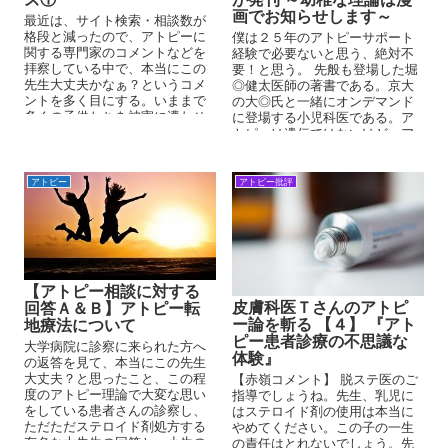
画でお知らせします～
最近は、サイト検索・相談数が
格段と減ったので、アトピーに
僕は２５年のアトピーサポート
関する専門家のコメントなどを
経験で必要ないと思う、絶対不
拝察している中で、本当にこの
要！と思う。 先般も登場した堀
先生大丈夫かなぁ？というコメ
◎健太医師の著書である。京大
ントを多く目にする。いままで
の大◎氏と一緒にオンデマンド
多くの子供たちを被害に遭わせ
に登場する小児科医である。ア
てきた理論が、未だまかり通っ
トピーは遺伝ではないけど、ア
ていること、まったく進歩のな
トピーは妊娠中の食事ではない
い皮膚科医の現状をここに掲載
けど、では、何なの？と結論の
してゆこうと思う。
出ない著書である。
アトピー
アトピー批評
【アトピー相談に対する
皮膚科医Ｔさんのアトピ
回答Ａ＆Ｂ】アトピー転
ー論を斬る 【４】 『アト
地療法について
ピー患者診療の不思議な
大学病院に診察に来られた方へ
体験』
の返答を見て、本当にこの先生
大丈夫？と思ったこと、この程
【赤嶺コメント】 脱ステ医のご
度のアトピー理論で大変な思い
指導でしょうね。先生、乳児に
をしている患者さんの診察し、
はステロイド剤の使用は本当に
ただただステロイド剤処方する
やめてください。この子の一生
有名な大先生の回答と、小生の
の責任はとれないでしょう。先