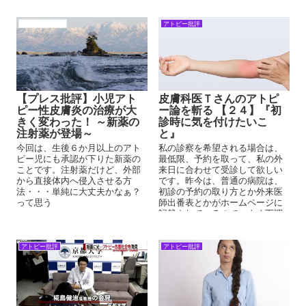
度メソッド投稿をすることにし
という捉え方が重要となる。皮
ました。お子様の克服のための
膚科医が得意とする『火事の例
参考となれば幸いです。
え』『マラソンの例え』『登山
アトピーの背景
アトピー批評
の例え』がここでも出される。
【プレス批評】小児アト
皮膚科医Ｔさんのアトピ
ピー性皮膚炎の治療が大
ー論を斬る 【２４】『初
きく変わった！ ～新薬の
診時に気を付けたいこ
注射薬が登場～
と』
今回は、生後６か月以上のアト
私の診察を希望される場合は、
ピー児にも承認が下りた新薬の
最低限、予約を取って、私の外
ことです。注射薬だけど、外部
来日に合わせて受診して欲しい
から直接体内へ侵入させる方
です。昨今は、普通の病院は、
法・・・単純に大丈夫かなぁ？
初診の予約の取り方とか外来医
って思う
師出番表とかがホームページに
記載されているので、よく下調
べしてから受診して欲しいで
す。
アトピー批評
アトピー批評