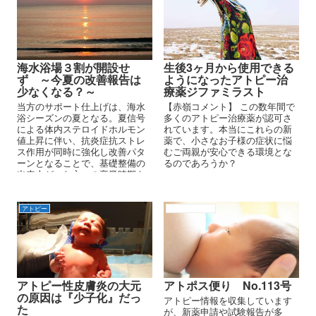
海水浴場３割が開設せ
生後3ヶ月から使用できる
ず ～今夏の改善報告は
ようになったアトピー治
少なくなる？～
療薬ジファミラスト
当方のサポート仕上げは、海水
【赤嶺コメント】 この数年間で
浴シーズンの夏となる。夏信号
多くのアトピー治療薬が認可さ
による体内ステロイドホルモン
れています。本当にこれらの新
値上昇に伴い、抗炎症抗ストレ
薬で、小さなお子様の症状に悩
ス作用が同時に強化し改善パタ
むご両親が安心できる環境とな
ーンとなることで、基礎整備の
るのであろうか？
出来上がった方々の卒業時期を
この夏にしている。 海水浴もそ
の条件の一つとしている。
アトピー
アトピーの原因
アトピー性皮膚炎の大元
アトポス便り No.113号
の原因は『少子化』だっ
アトピー情報を収集しています
た
が、新薬申請や試験報告が多