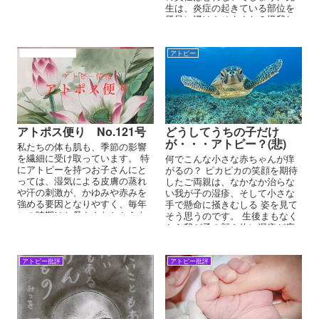
回答を比較してみてください。
生は、炎症の起きている部位を
風呂に浸けさせますか？怪我し
たら、傷口を濡らさないでしょ
う、ご存じのように感染させな
いためですよね。
アトピー性皮膚炎
アトピー
アトポス便り No.121号
どうしてうちの子だけ
が・・・アトピー？(悲)
私たちの体も肌も、季節の影響
を繊細に受け取っています。 特
何でこんな小さな赤ちゃんが痒
にアトピーを持つお子さんにと
がるの？ ピカピカの笑顔を期待
っては、湿気による皮膚の蒸れ
したご両親は、なかなか治らな
や汗の刺激が、かゆみや赤みを
い我が子の湿疹、そして小さな
強める要因となりやすく、毎年
手で懸命に掻きむしる 姿を見て
この時期はお母さんたちからも
そう思うのです。 生後まもなく
悪化報告も少なくありません。
から我が子の顔や体に湿疹が広
がり出すと、大抵のご両親は...
アトピー批評
アトピー批評