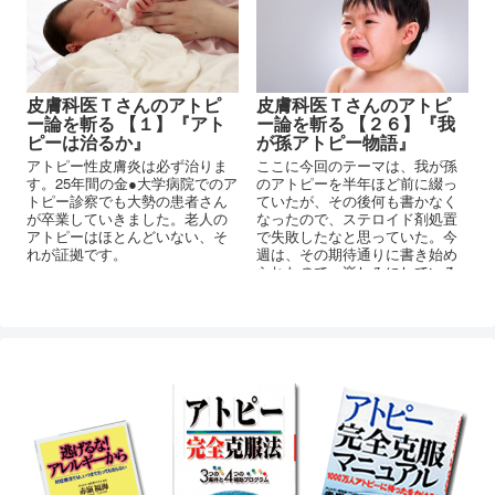
皮膚科医Ｔさんのアトピ
皮膚科医Ｔさんのアトピ
ー論を斬る 【１】『アト
ー論を斬る 【２６】『我
ピーは治るか』
が孫アトピー物語』
アトピー性皮膚炎は必ず治りま
ここに今回のテーマは、我が孫
す。25年間の金●大学病院でのア
のアトピーを半年ほど前に綴っ
トピー診察でも大勢の患者さん
ていたが、その後何も書かなく
が卒業していきました。老人の
なったので、ステロイド剤処置
アトピーはほとんどいない、そ
で失敗したなと思っていた。今
れが証拠です。
週は、その期待通りに書き始め
られたので、楽しみにしている
題材です。『我が孫アトピー物
語』を批評してみよう。