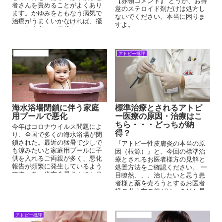
【赤嶺コメント】 どうか、お得
者さんを責めることがよくあり
意のステロイド剤だけは処方し
ます。かゆみをともなう病気で
ないでください、本当に困りま
治療がうまくいかなければ、掻
すよ。
いてしまうのは当然なので、か
ゆみを最小限にできるような自
己管理をめざせばいいと思いま
す。
アトピーの原因
アトピー批評
海水浴場閉鎖に伴う家庭
標準治療とされるアトピ
用プールで悪化
ー医療の原因・治療はこ
ちら・・・どっちが納
今年はコロナウイルス問題によ
得？
り、全国で多くの海水浴場が閉
鎖された。最近の猛暑で少しで
『アトピー性皮膚炎の本当の原
も涼みたいと家庭用プールに子
因（根源）』と、今回の標準治
供を入れるご両親が多く、悪化
療とされるお医者様方の見解と
報告が頻繁に発生しているよう
処置方法をご確認ください。 一
です。あ、当方会員さんにも少
目瞭然、、、治したいと思う患
しはいますが、他のサイトやＳ
者様と薬を売ろうとするお医者
ＮＳで目にします。
様の考え方の差がはっきりと見
えます。
アトピー批評
アトピーの原因