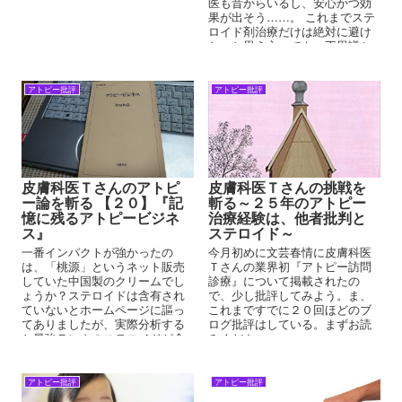
医も昔からいるし、安心かつ効
果が出そう……。 これまでステ
ロイド剤治療だけは絶対に避け
たいと思う方々でも、不思議と
漢方薬には好意的なものです。
アトピー批評
アトピー批評
皮膚科医Ｔさんのアトピ
皮膚科医Ｔさんの挑戦を
ー論を斬る 【２０】『記
斬る～２５年のアトピー
憶に残るアトピービジネ
治療経験は、他者批判と
ス』
ステロイド～
一番インパクトが強かったの
今月初めに文芸春情に皮膚科医
は、「桃源」というネット販売
Ｔさんの業界初『アトピー訪問
していた中国製のクリームでし
診療』について掲載されたの
ょうか？ステロイドは含有され
で、少し批評してみよう。ま、
ていないとホームページに謳っ
これまですでに２０回ほどのブ
てありましたが、実際分析する
ログ批評はしている。まずお読
と最強ランクのステロイドが含
みください。
有されていました
アトピー批評
アトピー批評