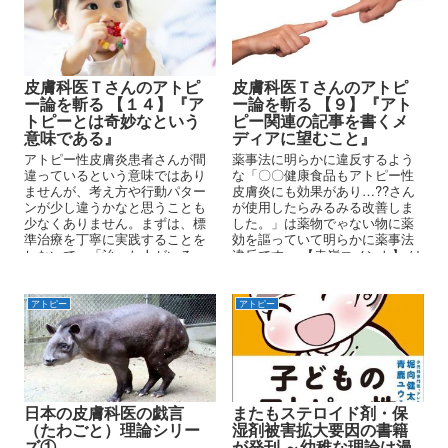
皮膚科医Ｔさんのアトピ
皮膚科医Ｔさんのアトピ
ー論を斬る 【１４】『ア
ー論を斬る 【９】『アト
トピーとは奇妙なという
ピー関連の記事を書くメ
意味である』
ディアに望むこと』
アトピー性皮膚炎患者さんが間
薬事法に明らかに違反するよう
違っているという意味ではあり
な「〇〇健康食品もアトピー性
ませんが、考え方や行動パター
皮膚炎にも効果があり…??さん
ンが少し違うかなと思うことも
が使用したらみるみる改善しま
少なくありません。まずは、標
した。」は薬物でゃない物に薬
準治療を丁寧に実践することを
効を謳っていて明らかに薬事法
しないで、「治った人がいる」
違反です。 【赤嶺コメント】 は
（治らなかった患者も大勢いる
い、その通りです先生。今は
かもしれない）治療に飛びつい
『薬機法』といいますけどね。
てしまうことが少なくないよう
先生、先生方が患者さんが本当
アトピー
アトピー
に思います。
の意味で治る治療を行えば、再
発者はなく、アトピーの民間療
法の業者は居なくなりますよ。
日本の皮膚科医の戯言
またもステロイド剤・保
（たわごと）理論シリー
湿剤被害拡大要因の書籍
ズ①
が発刊 ～幼稚な理論は漫