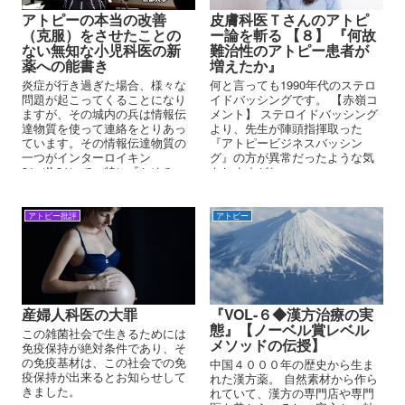
アトピーの本当の改善
皮膚科医Ｔさんのアトピ
（克服）をさせたことの
ー論を斬る 【８】 『何故
ない無知な小児科医の新
難治性のアトピー患者が
薬への能書き
増えたか』
炎症が行き過ぎた場合、様々な
何と言っても1990年代のステロ
問題が起こってくることになり
イドバッシングです。 【赤嶺コ
ますが、その城内の兵は情報伝
メント】 ステロイドバッシング
達物質を使って連絡をとりあっ
より、先生が陣頭指揮取った
ています。その情報伝達物質の
『アトピービジネスバッシン
一つがインターロイキン
グ』の方が異常だったような気
31（IL31）で、特に『かゆみ』
もしますがね
の情報を伝えます。そのIL31を
抑えて『行き過ぎた戦い』を収
める薬がネモリズマブです。
アトピー批評
アトピー
産婦人科医の大罪
『VOL-６◆漢方治療の実
態』【ノーベル賞レベル
この雑菌社会で生きるためには
メソッドの伝授】
免疫保持が絶対条件であり、そ
の免疫基材は、この社会での免
中国４０００年の歴史から生ま
疫保持が出来るとお知らせして
れた漢方薬。 自然素材から作ら
きました。
れていて、漢方の専門店や専門