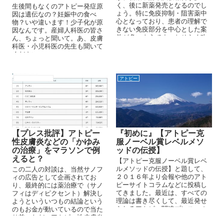
く、後に新薬発売となるのでし
生後間もなくのアトピー発症原
ょう。特に免疫抑制・阻害薬中
因は遺伝なの？妊娠中の食べ
心となっており、患者の理解で
物？いや違います！少子化が原
きない免疫部分を中心とした案
因なんです。産婦人科医の皆さ
件が多いようです。おそらく改
ん、ちょっと聞いて。あ、皮膚
竄治験による申請は、藁をもつ
科医・小児科医の先生も聞いて
かむ患者への冒涜としか言いよ
ください。
うがありません。 末端で使用す
る皮膚科医や小児科医は、その
メカニズムも全く理解していな
アトピー性皮膚炎
アトピー
いのでしょう。
【プレス批評】アトピー
『初めに』【アトピー克
性皮膚炎などの「かゆみ
服ノーベル賞レベルメソ
の治療」をマラソンで例
ッドの伝授】
えると？
【アトピー克服ノーベル賞レベ
ルメソッドの伝授】と題して、
この二人の対談は、当然サノフ
２０１６年より会報や他のアト
ィの広告として企画されてお
ピーサイトコラムなどに投稿し
り、最終的には薬治療で（サノ
てきました。最近は、すべての
フィはディピクセント）解決し
理論は書き尽くして、最近発せ
ようといういつもの結論という
られるアトピー関連プレスへの
のもお金が動いているので当た
批評のみとなってきたので、再
り前。ただ、アトピー性皮膚炎