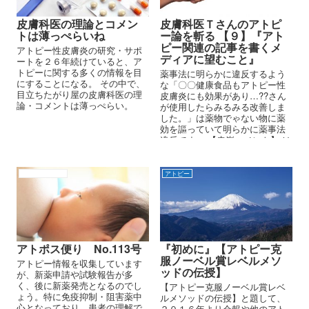
皮膚科医の理論とコメン
皮膚科医Ｔさんのアトピ
トは薄っぺらいね
ー論を斬る 【９】『アト
ピー関連の記事を書くメ
アトピー性皮膚炎の研究・サポ
ディアに望むこと』
ートを２６年続けていると、ア
トピーに関する多くの情報を目
薬事法に明らかに違反するよう
にすることになる。 その中で、
な「〇〇健康食品もアトピー性
目立ちたがり屋の皮膚科医の理
皮膚炎にも効果があり…??さん
論・コメントは薄っぺらい。
が使用したらみるみる改善しま
した。」は薬物でゃない物に薬
効を謳っていて明らかに薬事法
違反です。 【赤嶺コメント】 は
い、その通りです先生。今は
『薬機法』といいますけどね。
先生、先生方が患者さんが本当
アトピーの原因
アトピー
の意味で治る治療を行えば、再
発者はなく、アトピーの民間療
法の業者は居なくなりますよ。
アトポス便り No.113号
『初めに』【アトピー克
服ノーベル賞レベルメソ
アトピー情報を収集しています
ッドの伝授】
が、新薬申請や試験報告が多
く、後に新薬発売となるのでし
【アトピー克服ノーベル賞レベ
ょう。特に免疫抑制・阻害薬中
ルメソッドの伝授】と題して、
心となっており、患者の理解で
２０１６年より会報や他のアト