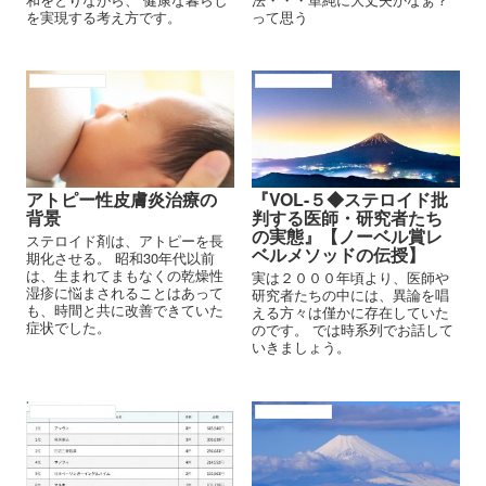
を実現する考え方です。
って思う
アトピーの背景
アトピーの背景
アトピー性皮膚炎治療の
『VOL-５◆ステロイド批
背景
判する医師・研究者たち
の実態』【ノーベル賞レ
ステロイド剤は、アトピーを長
ベルメソッドの伝授】
期化させる。 昭和30年代以前
は、生まれてまもなくの乾燥性
実は２０００年頃より、医師や
湿疹に悩まされることはあって
研究者たちの中には、異論を唱
も、時間と共に改善できていた
える方々は僅かに存在していた
症状でした。
のです。 では時系列でお話して
いきましょう。
アトピー性皮膚炎
アトピーの背景