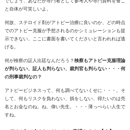
でしょう、あなたが専門者として参考人や専門資料を食こ
と自体が可笑しいよ。
何故、ステロイド剤がアトピー治療に良いのか、どの時点
でのアトピー克服が予想されるのかシミュレーションも提
示できない。ここに書面を書いてくださいと言われれば逃
げる。
何が検察の証人出廷なんだろう？
検察もアトピー克服理論
が判らない、証人も判らない、裁判官も判らない・・・何
の刑事裁判なの？
アトピービジネスって、何も調べてないくせに・・・。そ
して、何もリスクを負わない、損をしない、得たいのは売
名とお金なのね。ね、偉い先生。・・・薄っぺらい人生で
すね。