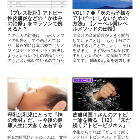
【プレス批評】アトピー
VOL1７◆『次のお子様を
性皮膚炎などの「かゆみ
アトピーにしないための
の治療」をマラソンで例
方法』【ノーベル賞レベ
えると？
ルメソッドの伝授】
この二人の対談は、当然サノフ
出産時の産道環境が大きく関与
ィの広告として企画されてお
していることは、 もう十分にご
り、最終的には薬治療で（サノ
理解できたことでしょう。 それ
フィはディピクセント）解決し
を踏まえ、まず第一に私がおす
ようといういつもの結論という
すめしたいのが、 助産院での出
のもお金が動いているので当た
産です。 助産師は薬を処方しま
り前。ただ、アトピー性皮膚炎
せんし、帝王切開も出来ません
という捉え方が重要となる。皮
し、 紫外線照射も出来ませんか
膚科医が得意とする『火事の例
ら、アトピー発症の確率も低い
え』『マラソンの例え』『登山
のです。 聞き取りでも、助産院
アトピーの背景
アトピー批評
の例え』がここでも出される。
出産での発症は１％以下です。
母乳は乳児にとって『神
皮膚科医Ｔさんのアトピ
の食材』だ。～今後の健
ー論を斬る 【12】 『未だ
康人生に大きく左右する
続くアトピービジネス』
～
小生からすれば『どこまで続く
ステロイドビジネス』と言いた
哺&の哺乳類たるゆえんは、文字