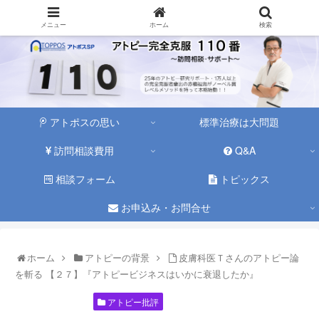
メニュー
ホーム
検索
アトポスの思い
標準治療は大問題
訪問相談費用
Q&A
相談フォーム
トピックス
お申込み・お問合せ
ホーム
アトピーの背景
皮膚科医Ｔさんのアトピー論
を斬る 【２７】『アトピービジネスはいかに衰退したか』
アトピーの背景
アトピー批評