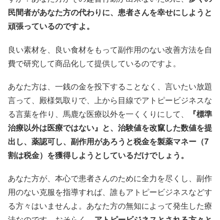
民間者があなた方の代わりに、患者さんを幸せにしようと
頑張っているのですよ。
良い素材を、良い食材をもって副作用のない改善方法を自
費で研究して商品化して提供しているのですよ。
あなた方は、一銭の金を投下することなく、言いたい放題
言って、殿様気取りで、上から目線でアトピービジネスな
る言葉を作り、馬鹿な医療以外を一くくりにして、
『標準
治療以外は医療ではない』と、治験値を改竄した数値を提
出し、薬認可し、副作用があろうと税金を製薬マネー（7
割は税金）を獲得しようとしているだけでしょう。
あなた方が、本心で患者さんのために全力を尽くし、副作
用のない克服を指導すれば、誰もアトピービジネスなどす
る方々はいませんよ。あなた方の無知によって発生した療
法なのです。おそらく、
アトピービジネスとされる方々と