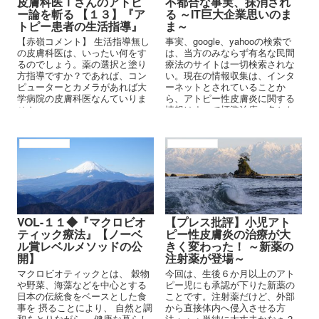
皮膚科医Ｔさんのアトピ
不都合な事実、抹消され
ー論を斬る 【１３】『ア
る ～IT巨大企業思いのま
トピー患者の生活指導』
ま～
【赤嶺コメント】 生活指導無し
事実、google、yahooの検索で
の皮膚科医は、いったい何をす
は、当方のみならず有名な民間
るのでしょう。薬の選択と塗り
療法のサイトは一切検索されな
方指導ですか？であれば、コン
い。現在の情報収集は、インタ
ピューターとカメラがあれば大
ーネットとされていることか
学病院の皮膚科医なんていりま
ら、アトピー性皮膚炎に関する
せん。
情報はすべて標準治療一色とな
っている。
アトピーの原因
アトピーの背景
VOL-１１◆『マクロビオ
【プレス批評】小児アト
ティック療法』【ノーベ
ピー性皮膚炎の治療が大
ル賞レベルメソッドの公
きく変わった！ ～新薬の
開】
注射薬が登場～
マクロビオティックとは、 穀物
今回は、生後６か月以上のアト
や野菜、海藻などを中心とする
ピー児にも承認が下りた新薬の
日本の伝統食をベースとした食
ことです。注射薬だけど、外部
事を 摂ることにより、 自然と調
から直接体内へ侵入させる方
和をとりながら、 健康な暮らし
法・・・単純に大丈夫かなぁ？