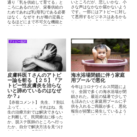
いところだが、悲しいかな、小
通り「乳を供給して育てる」と
さな声はなかなか届かないよう
ころにあるのだが、栄養供給の
です。一部にはアトピーに対し
ためであれば乳(母乳)である必要
て悪用するビジネスはあるかも
はなく、なぜそ れが種の定義と
しれないが、多くは医者より
なるほどにまで不可欠な機能と
『アトピーの方々のために』と
して発達したのか、実はほとん
本心で活動されている方が多く
ど解明されていなかった。
います。
アトピー批評
アトピーの原因
皮膚科医Ｔさんのアトピ
海水浴場閉鎖に伴う家庭
ー論を斬る 【２５】『ア
用プールで悪化
トピー性皮膚炎を治らな
今年はコロナウイルス問題によ
いと諦めているのはなぜ
り、全国で多くの海水浴場が閉
か？』
鎖された。最近の猛暑で少しで
も涼みたいと家庭用プールに子
【赤嶺コメント】 先生、７割以
供を入れるご両親が多く、悪化
上って、、、、。それはね、先
報告が頻繁に発生しているよう
生の治療方針では解決できない
です。あ、当方会員さんにも少
と判断して、民間療法に移った
しはいますが、他のサイトやＳ
か、脱ステ医師のところへ行っ
ＮＳで目にします。
たか、自分で解決方法を見つけ
たかですよ。７割以上っ
て、、、だったら、アトピーの