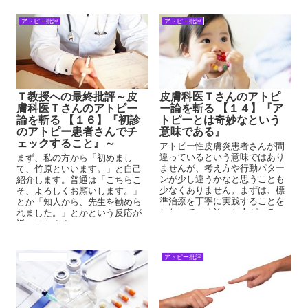
問題など発生しませんよ。
アトピー批評
アトピー批評
Ｔ教授への最終批評～皮
皮膚科医Ｔさんのアトピ
膚科医Ｔさんのアトピー
ー論を斬る 【１４】『ア
論を斬る 【１６】『初診
トピーとは奇妙なという
のアトピー患者さんでチ
意味である』
ェックすること』～
アトピー性皮膚炎患者さんが間
違っているという意味ではあり
まず、私の方から「初めまし
ませんが、考え方や行動パター
て、竹原といいます。」と自己
ンが少し違うかなと思うことも
紹介します。普通は「こちらこ
少なくありません。まずは、標
そ、よろしくお願いします。」
準治療を丁寧に実践することを
とか「知人から、先生を勧めら
しないで、「治った人がいる」
れました。」とかという反応が
（治らなかった患者も大勢いる
返ってきます。
かもしれない）治療に飛びつい
てしまうことが少なくないよう
に思います。
アトピーの背景
アトピー批評