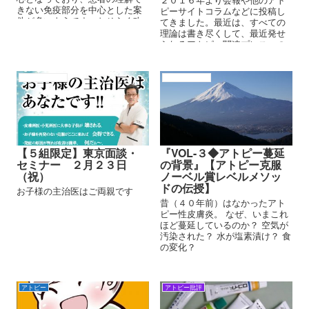
きない免疫部分を中心とした案
ピーサイトコラムなどに投稿し
件が多いようです。おそらく改
てきました。最近は、すべての
竄治験による申請は、藁をもつ
理論は書き尽くして、最近発せ
かむ患者への冒涜としか言いよ
られるアトピー関連プレスへの
うがありません。 末端で使用す
批評のみとなってきたので、再
る皮膚科医や小児科医は、その
度メソッド投稿をすることにし
メカニズムも全く理解していな
ました。お子様の克服のための
アトピーの背景
アトピーの背景
いのでしょう。
参考となれば幸いです。
【５組限定】東京面談・
『VOL-３◆アトピー蔓延
セミナー ２月２３日
の背景』【アトピー克服
（祝）
ノーベル賞レベルメソッ
ドの伝授】
お子様の主治医はご両親です
昔（４０年前）はなかったアト
ピー性皮膚炎。 なぜ、いまこれ
ほど蔓延しているのか？ 空気が
汚染された？ 水が塩素漬け？ 食
の変化？
アトピー
アトピー批評