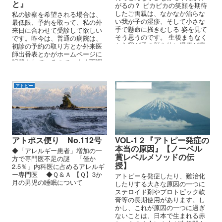
と』
がるの？ ピカピカの笑顔を期待
したご両親は、なかなか治らな
私の診察を希望される場合は、
い我が子の湿疹、そして小さな
最低限、予約を取って、私の外
手で懸命に掻きむしる 姿を見て
来日に合わせて受診して欲しい
そう思うのです。 生後まもなく
です。昨今は、普通の病院は、
から我が子の顔や体に湿疹が広
初診の予約の取り方とか外来医
がり出すと、大抵のご両親は...
師出番表とかがホームページに
記載されているので、よく下調
べしてから受診して欲しいで
す。
アトピー
アトピーの原因
アトポス便り No.112号
VOL-1２『アトピー発症の
本当の原因』【ノーベル
◆「アレルギー患者」増加の一
賞レベルメソッドの伝
方で専門医不足の謎 「僅か
授】
2.5％」内科医に占めるアレルギ
ー専門医 ◆Ｑ＆Ａ 【Ｑ】3か
アトピーを発症したり、難治化
月の男児の睡眠について
したりする大きな原因の一つに
ステロイド剤やプロトピック軟
膏等の長期使用があります。し
かし、これが原因の一つに過ぎ
ないことは、日本で生まれる赤