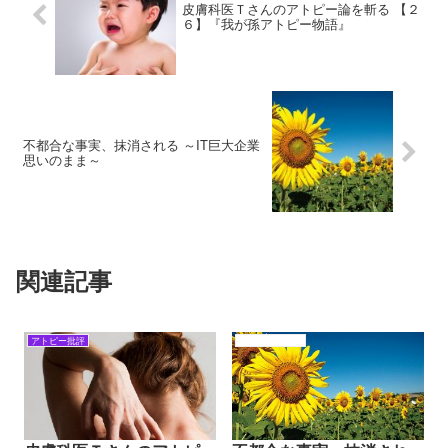
皮膚科医Ｔさんのアトピー論を斬る 【２
６】『我が孫アトピー物語』
不都合な事実、抹消される ～IT巨大企業
思いのまま～
関連記事
アトピー批評
アトピーの背景