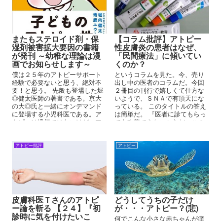
またもステロイド剤・保
【コラム批評】アトピー
湿剤被害拡大要因の書籍
性皮膚炎の患者はなぜ、
が発刊 ～幼稚な理論は漫
「民間療法」に傾いてい
画でお知らせします～
くのか？
僕は２５年のアトピーサポート
というコラムを見た。今、売り
経験で必要ないと思う、絶対不
出し中の医者のコラムだ。今回
要！と思う。 先般も登場した堀
２冊目の刊行で嬉しくて仕方な
◎健太医師の著書である。京大
いようで、ＳＮＡで有頂天にな
の大◎氏と一緒にオンデマンド
っている。 このタイトルの答え
に登場する小児科医である。ア
は簡単だ。 『医者に診てもらっ
トピーは遺伝ではないけど、ア
ても改善できないからだ』この
トピーは妊娠中の食事ではない
事に尽き...
けど、では、何なの？と結論の
出ない著書である。
アトピー批評
アトピー
皮膚科医Ｔさんのアトピ
どうしてうちの子だけ
ー論を斬る 【２４】『初
が・・・アトピー？(悲)
診時に気を付けたいこ
何でこんな小さな赤ちゃんが痒