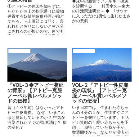
◆尿中の脂質でアレルギー疾患
を診断する 村田幸久～東大
①アトピーの原因を知らずに、
の排泄関連研究～ ◆ ｢サウナ
ただただお上の指示通りに薬物
に入っただけ｣男性に生じたまさ
処置する奴隷的皮膚科医が殆ど
かの悲劇
である。 ※上層部には弱く、言
われたとおりにしないと村八分
にされるのが怖いので、何でも
言うことを聞く。皮膚科学会に
もいじめ社会があるのだろう。
アトピーの背景
アトピーの背景
『VOL-３◆アトピー蔓延
VOL-２『アトピー性皮膚
の背景』【アトピー克服
炎の現状』【アトピー克
ノーベル賞レベルメソッ
服ノーベル賞レベルメソ
ドの伝授】
ッドの伝授】
昔（４０年前）はなかったアト
いま日本では、生まれた赤ちゃ
ピー性皮膚炎。 なぜ、いまこれ
んの４分の１が、生後すぐにア
ほど蔓延しているのか？ 空気が
トピーを発症しています。 ピカ
汚染された？ 水が塩素漬け？ 食
ピカ笑顔の可愛い赤ちゃんを予
の変化？
想し、期待していた我が子が、
数週間後から、なんだか湿疹が
多くなったと思ったら、耳が切