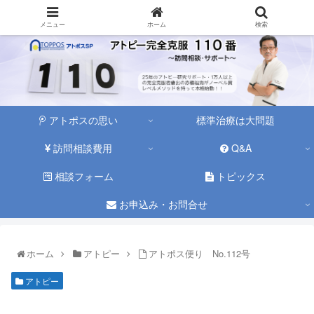
メニュー
ホーム
検索
アトポスの思い
標準治療は大問題
訪問相談費用
Q&A
相談フォーム
トピックス
お申込み・お問合せ
ホーム
アトピー
アトポス便り No.112号
アトピー
アトピーの原因
アトピーの背景
アトポス便り