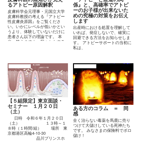
るアトピー原因解釈
係』と、高確率でアトピ
ーのお子様が出来ないた
皮膚科学会元理事・元国立大学
めの究極の対策をお伝え
皮膚科教授の考える『アトピー
します
性皮膚炎原因』をご覧くださ
い。いかにレベルが低いかとい
出産時における処置を理解して
うより、体験していないだけに
いれば、発症しないで、確実に
患者さん以下の理論です。 本
回避できる方法をお知らせしま
当、笑えますよ、我々からする
す。 アトピーサポートの当初に
と『冗談かよ』って言いたくな
私は、
るような考え方です。当方の克
服理論の１０％以下レベルで
す。いや、改善し辛い体へ追い
込むステロイド剤療法を行うの
アトピーの原因
アトピーの背景
で、『マイナス理論』となりま
すね。我が孫にもステロイド剤
を処方して続行させているの
で、、、
【５組限定】東京面談・
セミナー １月２０日
ある方のコラム ＝ 同
（土）
感
日時 令和６年１月２０日
全く治らない毒薬を馬鹿に売り
（土） １３時～１
つけて大儲けしている死神たち
８時（１時間/組） 場所 東
です。 みなさまの保険料でボロ
京都港区高輪4-10-30
儲け！
品川プリンスホ