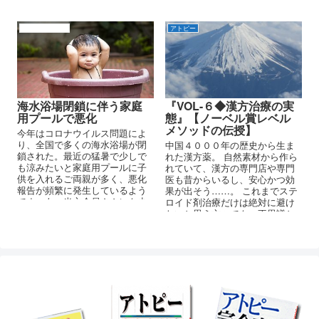
竄治験による申請は、藁をもつ
害のダブル被災も復興の手を止
かむ患者への冒涜としか言いよ
めた感もあり、大幅に遅れてい
うがありません。 末端で使用す
る。多くの義援金も集まってい
アトピーの原因
アトピー
る皮膚科医や小児科医は、その
るので、何より先に手を入れて
メカニズムも全く理解していな
いただきたいのだが、、、被災
いのでしょう。
者の知人も多く苛立たしく思
う。
海水浴場閉鎖に伴う家庭
『VOL-６◆漢方治療の実
用プールで悪化
態』【ノーベル賞レベル
メソッドの伝授】
今年はコロナウイルス問題によ
り、全国で多くの海水浴場が閉
中国４０００年の歴史から生ま
鎖された。最近の猛暑で少しで
れた漢方薬。 自然素材から作ら
も涼みたいと家庭用プールに子
れていて、漢方の専門店や専門
供を入れるご両親が多く、悪化
医も昔からいるし、安心かつ効
報告が頻繁に発生しているよう
果が出そう……。 これまでステ
です。あ、当方会員さんにも少
ロイド剤治療だけは絶対に避け
しはいますが、他のサイトやＳ
たいと思う方々でも、不思議と
ＮＳで目にします。
漢方薬には好意的なものです。