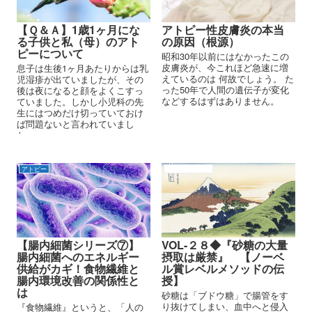
【Ｑ＆Ａ】1歳1ヶ月にな
アトピー性皮膚炎の本当
る子供と私（母）のアト
の原因（根源）
ピーについて
昭和30年以前にはなかったこの
皮膚炎が、今これほど急速に増
息子は生後1ヶ月あたりからは乳
えているのは 何故でしょう。 た
児湿疹が出ていましたが、その
った50年で人間の遺伝子が変化
後は夜になると顔をよくこすっ
などするはずはありません。
ていました。しかし小児科の先
生にはつめだけ切っていておけ
ば問題ないと言われていまし
た。
アトピー
アトピーの原因
【腸内細菌シリーズ⑦】
VOL-２８◆『砂糖の大量
腸内細菌へのエネルギー
摂取は厳禁』 【ノーベ
供給がカギ！食物繊維と
ル賞レベルメソッドの伝
腸内環境改善の関係性と
授】
は
砂糖は「ブドウ糖」で腸管をす
り抜けてしまい、血中へと侵入
『食物繊維』というと、「人の