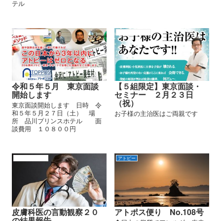
テル
アトピーの原因
アトピーの背景
令和５年５月 東京面談
【５組限定】東京面談・
開始します
セミナー ２月２３日
（祝）
東京面談開始します 日時 令
和５年５月２７日（土） 場
お子様の主治医はご両親です
所 品川プリンスホテル 面
談費用 １０８００円
アトピーの背景
アトピー
皮膚科医の言動観察２０
アトポス便り No.108号
の結果報告