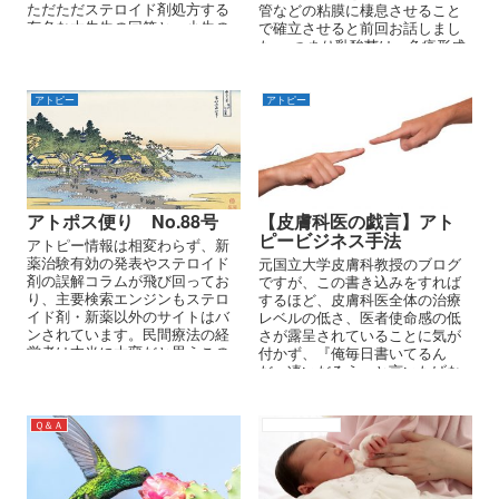
ただただステロイド剤処方する
管などの粘膜に棲息させること
有名な大先生の回答と、小生の
で確立させると前回お話しまし
回答を比較してみてください。
た。 つまり乳酸菌は、免疫形成
のための重要な基材なのです。
アトピー
アトピー
アトポス便り No.88号
【皮膚科医の戯言】アト
ピービジネス手法
アトピー情報は相変わらず、新
薬治験有効の発表やステロイド
元国立大学皮膚科教授のブログ
剤の誤解コラムが飛び回ってお
ですが、この書き込みをすれば
り、主要検索エンジンもステロ
するほど、皮膚科医全体の治療
イド剤・新薬以外のサイトはバ
レベルの低さ、医者使命感の低
ンされています。民間療法の経
さが露呈されていることに気が
営者は本当に大変だと思うこの
付かず、『俺毎日書いてるん
頃です。ただ、先日の大阪地区
だ、凄いだろう』と言いたげな
のリリースで、『なぜ、改善す
ブログだが、小生からすればあ
るの？～アリス薬局独自の体質
まりにも幼稚なレベルで笑いす
改善メソッド～』とあったの
ら出る。が、、、抜き取りなが
Ｑ＆Ａ
アトピーの原因
で、早速内容を確認した。
らコメントしてみよう。