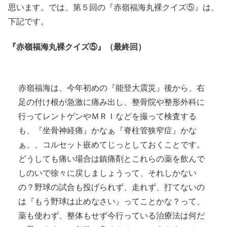
思います。では、第５回の『赤嶺福海丸裸クイズ⑤』は、
下記です。
『赤嶺福海丸裸クイズ⑤』（最終回）
赤嶺福海は、今年初めの『能登大震災』後から、右
足の付け根が急激に痛み出し、整骨院や整形外科に
行ってレントゲンやＭＲＩなどを撮って検査する
も、『坐骨神経痛』かなぁ『脊柱管狭窄症』かな
ぁ、、コルセット嵌めてじっとしておくことです。
どうしても痛い場合は鎮痛剤とこれらの薬を飲んで
しのいで徐々に戻しましょうって、それしかない
の？野球の試合も投げられず、走れず、打てないの
は『もう野球は止めなさい』ってことかな？って、
薬も使わず、整体もせず今行っている治療法は何だ