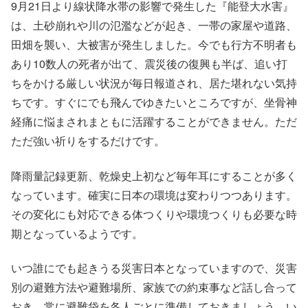
9月21日より線状降水帯の影響で発生した『能登大水害』
は、土砂崩れや川の氾濫などが起き、一帯の家屋や道路、
田畑を襲い、大被害が発生しました。今でも行方不明者も
あり10数人の死者が出て、震災後の復興も半ば、追い打
ちをかける厳しい状況が毎日報道され、居た堪れない気持
ちです。すぐにでも飛んでゆきたいところですが、坐骨神
経痛に悩まされまともに活躍することができません。ただ
ただ強い祈りをするだけです。
降雨量記録更新、乾燥史上初など毎年耳にすることが多く
なっています。確実に日本の環境は変わりつつあります。
その変化にも対応できる体つくりや環境つくりも必要な時
期となっているようです。
いつ誰にでも起きうる災害日本となっていますので、災害
別の避難方法や避難場所、家族での約束事など話し合って
おき、常に避難袋を各人ごとに準備しておきましょう。い