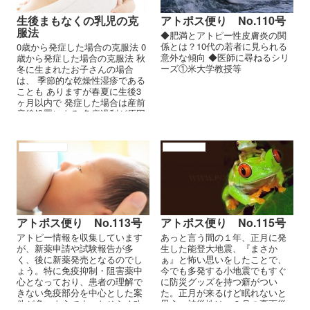
生後まもなくの乳児の克
アトポス便り No.110号
服法
◆肥満とアトピー性皮膚炎の関
係とは？10代の若者に見られる
0歳から発症した場合の克服法 0
意外な傾向 ◆医師に尋ねるシリ
歳から発症した場合の克服法 秋
ーズ①米大学教授等
冬に生まれたお子さんの場合
は、 季節的な乾燥性湿疹である
ことも ありますが春夏に生後3
ヶ月以内で 発症した場合は産前
産後処置による 免疫過剰が原因
の アトピー性...
アトピーの原因
アトポス便り
アトポス便り No.113号
アトポス便り No.115号
アトピー情報を収集しています
あっと言う間の１年、正月に発
が、新薬申請や試験報告が多
生した能登大地震、『まさか
く、後に新薬発売となるのでし
ぁ』と怖い思いをしたことで、
ょう。特に免疫抑制・阻害薬中
今でも多発する小地震でもすぐ
心となっており、患者の理解で
に防災グッズを持つ癖がつい
きない免疫部分を中心とした案
た。正月が来るけど眠れないと
件が多いようです。おそらく改
思う。被災地は、９月の豪雨災