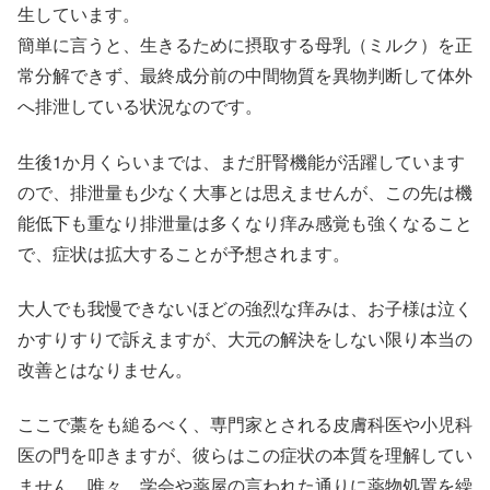
生しています。
簡単に言うと、生きるために摂取する母乳（ミルク）を正
常分解できず、最終成分前の中間物質を異物判断して体外
へ排泄している状況なのです。
生後1か月くらいまでは、まだ肝腎機能が活躍しています
ので、排泄量も少なく大事とは思えませんが、この先は機
能低下も重なり排泄量は多くなり痒み感覚も強くなること
で、症状は拡大することが予想されます。
大人でも我慢できないほどの強烈な痒みは、お子様は泣く
かすりすりで訴えますが、大元の解決をしない限り本当の
改善とはなりません。
ここで藁をも縋るべく、専門家とされる皮膚科医や小児科
医の門を叩きますが、彼らはこの症状の本質を理解してい
ません。唯々、学会や薬屋の言われた通りに薬物処置を繰