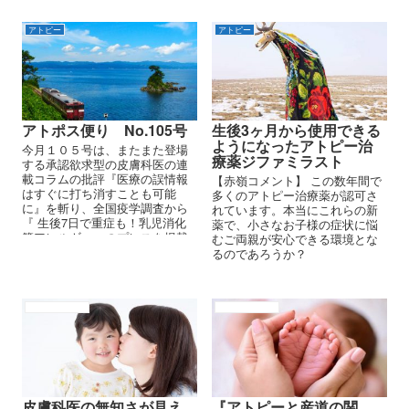
ば、回復に一歩近づくのに」と
答えます。
アトピー
アトピー
アトポス便り No.105号
生後3ヶ月から使用できる
ようになったアトピー治
今月１０５号は、またまた登場
療薬ジファミラスト
する承認欲求型の皮膚科医の連
載コラムの批評『医療の誤情報
【赤嶺コメント】 この数年間で
はすぐに打ち消すことも可能
多くのアトピー治療薬が認可さ
に』を斬り、全国疫学調査から
れています。本当にこれらの新
『 生後7日で重症も！乳児消化
薬で、小さなお子様の症状に悩
管アレルギー』のプレスを掲載
むご両親が安心できる環境とな
します。
るのであろうか？
アトピーの原因
アトピーの原因
皮膚科医の無知さが見え
『アトピーと産道の関