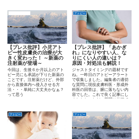
れ、顔を掻き始めて一気に体全
体へ広がっていく……。
アトピーの背景
アトピー
【プレス批評】小児アト
【プレス批評】「あかぎ
ピー性皮膚炎の治療が大
れ」になりやすい人、な
きく変わった！ ～新薬の
りにくい人の違いは？
注射薬が登場～
原因・対処法も解説！
今回は、生後６か月以上のアト
ジャストタイミングの題材です
ピー児にも承認が下りた新薬の
ね。一昨日のアトピーアラート
ことです。注射薬だけど、外部
で収集しました。編集者の適切
から直接体内へ侵入させる方
な質問に現役皮膚科医・形成外
法・・・単純に大丈夫かなぁ？
科医の回答は、腑に落ちない内
って思う
容でした。これで良く記事にし
ましたね。ただ、質問は的確で
したが、残念ですね。で、小生
の返答も医師の後にコメントし
ておきますのでご参考程度に。
アトピー
アトピー