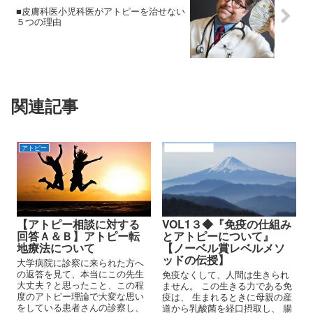
■皮膚科医小児科医がアトピーを治せない
５つの理由
関連記事
アトピー
アトピーの原因
【アトピー相談に対する
VOL1３◆『免疫の仕組み
回答Ａ＆Ｂ】アトピー転
とアトピーについて』
地療法について
【ノーベル賞レベルメソ
ッドの伝授】
大学病院に診察に来られた方へ
の返答を見て、本当にこの先生
免疫なくして、人間は生きられ
大丈夫？と思ったこと、この程
ません。 この生きる力である免
度のアトピー理論で大変な思い
疫は、 生まれるときに母親の産
をしている患者さんの診察し、
道から乳酸菌を経口摂取し、 腸