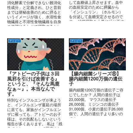
して血糖値上昇させます。血中
消化酵素で分解できない難消化
の血統安定のために膵臓から
性成分」と定義され、ひと昔前
「インシュリン」（ホルモン）
までは便秘改善のために摂ると
を分泌して血糖安定させるので
いうイメージが強く、水溶性食
す。 砂糖摂取を大量に繰り返す
物繊維と不溶性食物繊維を自身
と、インシュリンが激減して、
の体調に合わせて摂取するとい
どこかから補給しなければなら
うくらいの区別の仕方しかあり
ないが、それを「ステロイドホ
ませんでした。
ルモン」から補ってくるので
アトピー
アトピー
す。
『アトピーの子供は３回
【腸内細菌シリーズ⑧】
風邪を引けば改善する』
腸内細菌1200万個の遺伝
というと、『そんな馬鹿
子
なぁ～』。本当なんで
腸内細菌1200万個の遺伝子ご存
す。
じでしたか？ 人間の遺伝子は
23,000個。 マウスの遺伝子
特別なインフルエンザが来よう
26,000個、ミジンコの遺伝子
と、インフルエンザ蔓延の場所
31,000個、小麦の遺伝子26,000
に居ても、家族がインフルエン
個で、人間の遺伝子より多いの
ザに罹っても、アトピーのお子
です。
様は、その気配もしないという
報告が多くあります。 私は「残
念ですね、、、ここで罹患すれ