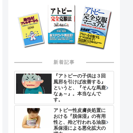
新着記事
『アトピーの子供は３回
風邪を引けば改善する』
というと、『そんな馬鹿
なぁ～』。本当なんで
す。
アトピー性皮膚炎処置に
おける『脱保湿』の有用
性と、殆ど行われる油脂
系保湿による悪化拡大の