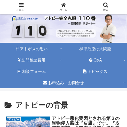
メニュー
ホーム
検索
アトポスの思い
標準治療は大問題
訪問相談費用
Q&A
相談フォーム
トピックス
お申込み・お問合せ
アトピーの背景
アトピー悪化要因とされる第２の
アトピー
異物侵入路は『皮膚』です。『皮