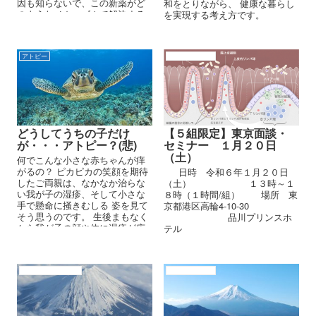
因も知らないで、この新薬がど
和をとりながら、 健康な暮らし
のようなメカニズムで解決する
を実現する考え方です。
のかも全く知らないのである。
アトピー
アトピーの原因
どうしてうちの子だけ
【５組限定】東京面談・
が・・・アトピー？(悲)
セミナー １月２０日
（土）
何でこんな小さな赤ちゃんが痒
がるの？ ピカピカの笑顔を期待
日時 令和６年１月２０日
したご両親は、なかなか治らな
（土） １３時～１
い我が子の湿疹、そして小さな
８時（１時間/組） 場所 東
手で懸命に掻きむしる 姿を見て
京都港区高輪4-10-30
そう思うのです。 生後まもなく
品川プリンスホ
から我が子の顔や体に湿疹が広
テル
がり出すと、大抵のご両親は...
アトピーと腸内細菌
アトピーの原因