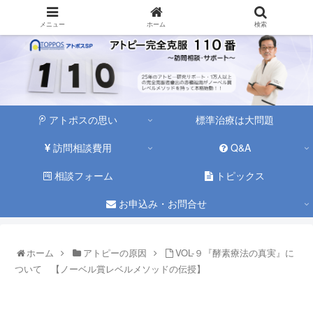
メニュー
ホーム
検索
アトポスの思い
標準治療は大問題
訪問相談費用
Q&A
相談フォーム
トピックス
お申込み・お問合せ
ホーム
アトピーの原因
VOL-９『酵素療法の真実』に
ついて 【ノーベル賞レベルメソッドの伝授】
アトピーの原因
酵素療法