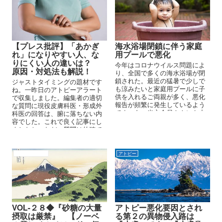
【プレス批評】「あかぎ
海水浴場閉鎖に伴う家庭
れ」になりやすい人、な
用プールで悪化
りにくい人の違いは？
今年はコロナウイルス問題によ
原因・対処法も解説！
り、全国で多くの海水浴場が閉
鎖された。最近の猛暑で少しで
ジャストタイミングの題材です
も涼みたいと家庭用プールに子
ね。一昨日のアトピーアラート
供を入れるご両親が多く、悪化
で収集しました。編集者の適切
報告が頻繁に発生しているよう
な質問に現役皮膚科医・形成外
です。あ、当方会員さんにも少
科医の回答は、腑に落ちない内
しはいますが、他のサイトやＳ
容でした。これで良く記事にし
ＮＳで目にします。
ましたね。ただ、質問は的確で
したが、残念ですね。で、小生
の返答も医師の後にコメントし
ておきますのでご参考程度に。
アトピーの原因
アトピー
VOL-２８◆『砂糖の大量
アトピー悪化要因とされ
摂取は厳禁』 【ノーベ
る第２の異物侵入路は