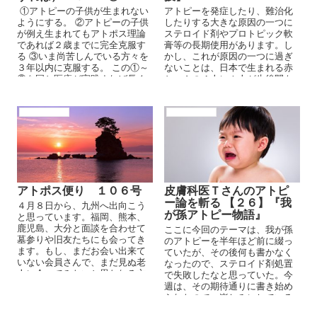
①アトピーの子供が生まれない
アトピーを発症したり、難治化
ようにする。 ②アトピーの子供
したりする大きな原因の一つに
が例え生まれてもアトポス理論
ステロイド剤やプロトピック軟
であれば２歳までに完全克服す
膏等の長期使用があります。し
る ③いま尚苦しんでいる方々を
かし、これが原因の一つに過ぎ
３年以内に克服する。 この①～
ないことは、日本で生まれる赤
③を国と医療が実践すれば長く
ちゃんの４人に１人が生後間も
ても３年以内にゼロ、もしくは
なくからアトピーを発症させて
普通の生活に全く支障なく見た
いる事実からも明らかですね。
目も普通と変わらなくなるので
アトピーの原因
アトピーの原因
す。
アトポス便り １０６号
皮膚科医Ｔさんのアトピ
ー論を斬る 【２６】『我
４月８日から、九州へ出向こう
が孫アトピー物語』
と思っています。福岡、熊本、
鹿児島、大分と面談を合わせて
ここに今回のテーマは、我が孫
墓参りや旧友たちにも会ってき
のアトピーを半年ほど前に綴っ
ます。もし、まだお会い出来て
ていたが、その後何も書かなく
いない会員さんで、まだ見ぬ老
なったので、ステロイド剤処置
人に会ってみたいと思われる方
で失敗したなと思っていた。今
がございましたら、メールして
週は、その期待通りに書き始め
みてください、
られたので、楽しみにしている
題材です。『我が孫アトピー物