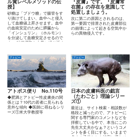
ル賞レベルメソッドの伝
『皮膚』です。『皮膚常
授】
在菌』の存在を意識して
処置しましょう。
砂糖は「ブドウ糖」で腸管をす
り抜けてしまい、血中へと侵入
次に第二の原因とされるのは、
して血糖値上昇させます。血中
第一要因で排泄された皮膚部位
の血統安定のために膵臓から
の崩壊によって起きる空気中か
「インシュリン」（ホルモン）
らの異物侵入です。
を分泌して血糖安定させるので
す。 砂糖摂取を大量に繰り返す
と、インシュリンが激減して、
どこかから補給しなければなら
ないが、それを「ステロイドホ
アトピー
アトピー
ルモン」から補ってくるので
す。
アトポス便り No.110号
日本の皮膚科医の戯言
（たわごと）理論シリー
◆肥満とアトピー性皮膚炎の関
ズ①
係とは？10代の若者に見られる
意外な傾向 ◆医師に尋ねるシリ
最近は、サイト検索・相談数が
ーズ①米大学教授等
格段と減ったので、アトピーに
関する専門家のコメントなどを
拝察している中で、本当にこの
先生大丈夫かなぁ？というコメ
ントを多く目にする。いままで
多くの子供たちを被害に遭わせ