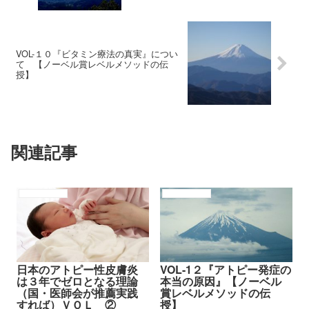
VOL-１０『ビタミン療法の真実』につい
て 【ノーベル賞レベルメソッドの伝
授】
関連記事
アトピーの原因
アトピーの原因
日本のアトピー性皮膚炎
VOL-1２『アトピー発症の
は３年でゼロとなる理論
本当の原因』【ノーベル
（国・医師会が推薦実践
賞レベルメソッドの伝
すれば）ＶＯＬ ②
授】