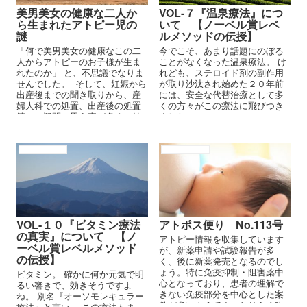
美男美女の健康な二人か
VOL-７『温泉療法』につ
ら生まれたアトピー児の
いて 【ノーベル賞レベ
謎
ルメソッドの伝授】
「何で美男美女の健康なこの二
今でこそ、あまり話題にのぼる
人からアトピーのお子様が生ま
ことがなくなった温泉療法。 け
れたのか」 と、不思議でなりま
れども、ステロイド剤の副作用
せんでした。 そして、妊娠から
が取り沙汰され始めた２０年前
出産後までの聞き取りから、産
には、安全な代替治療として多
婦人科での処置、出産後の処置
くの方々がこの療法に飛びつき
等々、疑問に思う事が多く、健
ました。
康で生まれたお子様への聞き取
りから出た違いは、
アトピーの原因
アトピーの原因
VOL-１０『ビタミン療法
アトポス便り No.113号
の真実』について 【ノ
アトピー情報を収集しています
ーベル賞レベルメソッド
が、新薬申請や試験報告が多
の伝授】
く、後に新薬発売となるのでし
ょう。特に免疫抑制・阻害薬中
ビタミン。 確かに何か元気で明
心となっており、患者の理解で
るい響きで、効きそうですよ
きない免疫部分を中心とした案
ね。 別名『オーソモレキュラー
件が多いようです。おそらく改
療法』と言い、 この療法もま