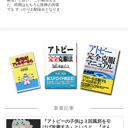
竄治験による申請は、藁をもつ
た、民間はもちろん医療の現場
かむ患者への冒涜としか言いよ
でも すっかりお馴染みとなりま
うがありません。 末端で使用す
した。 この療法では、数あるビ
る皮膚科医や小児科医は、その
タミンの中でも、 特にビタミン
メカニズムも全く理解していな
Ｂ群を重要視しています。
いのでしょう。
新着記事
『アトピーの子供は３回風邪を引
けば改善する』というと、『そん