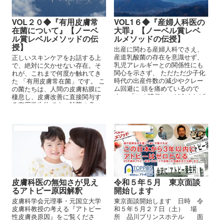
VOL２０◆『有用皮膚常
VOL1６◆『産婦人科医の
在菌について』【ノーベ
大罪』【ノーベル賞レベ
ル賞レベルメソッドの伝
ルメソッドの伝授】
授】
出産に関わる産婦人科でさえ、
産道乳酸菌の存在を意識せず、
正しいスキンケアをお話する上
乳児アレルギーとの関係性にも
で、絶対に欠かせない存在。そ
関心を示さず、 ただただ少子化
れが、これまで何度か触れてき
時代の出産件数の減少やクレー
た 「有用皮膚常在菌」です。 こ
ム回避に 頭を痛めているので
の菌たちは、人間の皮膚粘膜に
す。 「この時代に、どうすれば
棲息し、皮膚改善に直接関与す
出産１件あたりの 売上げを高く
る有用微生物です。雑菌の多い
できるのか、毎日悩んでいる」
空気と接触している皮膚は、 常
に危険に晒されていますから、
それらの異物侵入を常に阻止す
アトピーの原因
アトピーの原因
る
皮膚科医の無知さが見え
令和５年５月 東京面談
るアトピー原因解釈
開始します
皮膚科学会元理事・元国立大学
東京面談開始します 日時 令
皮膚科教授の考える『アトピー
和５年５月２７日（土） 場
性皮膚炎原因』をご覧くださ
所 品川プリンスホテル 面