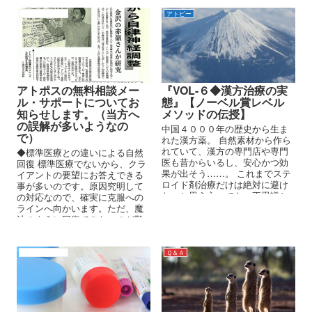
語』を批評してみよう。
アトピーの原因
アトピー
アトポスの無料相談メー
『VOL-６◆漢方治療の実
ル・サポートについてお
態』【ノーベル賞レベル
知らせします。（当方へ
メソッドの伝授】
の誤解が多いようなの
中国４０００年の歴史から生ま
で）
れた漢方薬。 自然素材から作ら
れていて、漢方の専門店や専門
◆標準医療との違いによる自然
医も昔からいるし、安心かつ効
回復 標準医療でないから、クラ
果が出そう……。 これまでステ
イアントの要望にお答えできる
ロイド剤治療だけは絶対に避け
事が多いのです。原因究明して
たいと思う方々でも、不思議と
の対応なので、確実に克服への
漢方薬には好意的なものです。
ラインへ向かいます。ただ、魔
法のように回復できないのが難
点ですが、時間をかけての回復
は、基礎条件を一つ一つ整備し
て進みますので、再発が起きな
アトピーの原因
Ｑ＆Ａ
いのです。