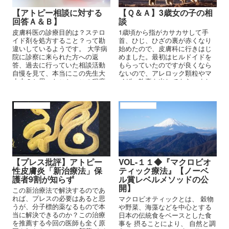
【アトピー相談に対する
【Ｑ＆Ａ】3歳女の子の相
回答Ａ＆Ｂ】
談
皮膚科医の診療目的は？ステロ
1歳頃から指がカサカサして手
イド剤を処方すること？って勘
首、ひじ、ひざの裏が赤くなり
違いしているようです。 大学病
始めたので、皮膚科に行きはじ
院に診察に来られた方への返
めました。最初はヒルドイドを
答、過去に行っていた相談活動
もらっていたのですが良くなら
自慢を見て、本当にこの先生大
ないので、アレロック顆粒やマ
丈夫？と思ったこと、この程度
イザー軟膏を出してもらいまし
のアトピー理論で大変な思いを
た。アトピーですか？と聞いた
している患者さんの診察し、た
のですが保育園に行っていると
だただステロイド剤処方する有
手を洗いすぎるからそのせいだ
アトピーの原因
アトピーの原因
名な大先生のコメント批評など
と言われたのでずっとアトピー
してみよう。あ、一応上から目
だと思っていませんでした。
線で。
【プレス批評】アトピー
VOL-１１◆『マクロビオ
性皮膚炎「新治療法」保
ティック療法』【ノーベ
護者9割が知らず
ル賞レベルメソッドの公
開】
この新治療法で解決するのであ
れば、プレスの必要はあると思
マクロビオティックとは、 穀物
うが、分子標的薬なるもので本
や野菜、海藻などを中心とする
当に解決できるのか？この治療
日本の伝統食をベースとした食
を推薦する今回の医師も全く原
事を 摂ることにより、 自然と調