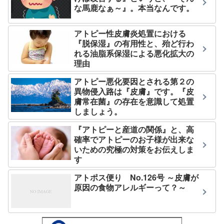
な馬鹿なぁ～』。本当なんです。
アトピー性皮膚炎処置における
『脱保湿』の有用性と、殆ど行わ
れる油脂系保湿による悪化拡大の
理由
アトピー悪化要因とされる第２の
異物侵入路は『皮膚』です。『皮
膚常在菌』の存在を意識して処置
しましょう。
『アトピーと産道の関係』と、高
確率でアトピーのお子様が出来な
いための究極の対策をお伝えしま
す
アトポス便り No.126号 ～皮膚が
原因の食物アレルギーって？～