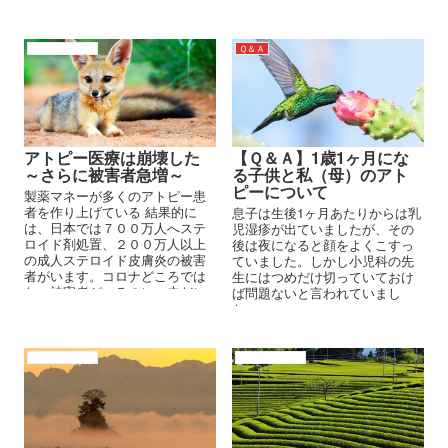
てきた理論が、未だまかり通っ
ていること、まったく進歩のな
い皮膚科医の現状をここに掲載
アトピーの原因
Ｑ＆Ａ
してゆこうと思う。
アトピー医療は崩壊した
【Ｑ＆Ａ】1歳1ヶ月にな
～さらに被害者急増～
る子供と私（母）のアト
ピーについて
製薬マネーが多くのアトピー患
者を作り上げている 結果的に
息子は生後1ヶ月あたりからは乳
は、日本では７００万人へステ
児湿疹が出ていましたが、その
ロイド剤処置、２００万人以上
後は夜になると顔をよくこすっ
の成人ステロイド皮膚炎の被害
ていました。しかし小児科の先
者がいます。コロナどころでは
生にはつめだけ切っていておけ
ない被害者がいるのに、未だに
ば問題ないと言われていまし
薬害認定されていません。それ
た。
は、官僚と医師会と官僚の三つ
巴の仕組みが成り立っているか
らなのです。アトピー患者なん
アトピーの原因
アトピーの原因
てどうでもよいのです。痒がろ
うが痛がろうが眠れなかろうが
死のうが関係ないのです。