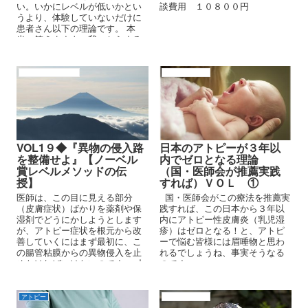
い。いかにレベルが低いかとい
談費用 １０８００円
うより、体験していないだけに
患者さん以下の理論です。 本
当、笑えますよ、我々からする
と『冗談かよ』って言いたくな
るような考え方です。当方の克
服理論の１０％以下レベルで
アトピーと腸内細菌
アトピーの原因
す。いや、改善し辛い体へ追い
込むステロイド剤療法を行うの
で、『マイナス理論』となりま
すね。我が孫にもステロイド剤
を処方して続行させているの
で、、、
VOL1９◆『異物の侵入路
日本のアトピーが３年以
を整備せよ』【ノーベル
内でゼロとなる理論
賞レベルメソッドの伝
（国・医師会が推薦実践
授】
すれば）ＶＯＬ ①
医師は、この目に見える部分
国・医師会がこの療法を推薦実
（皮膚症状）ばかりを薬剤や保
践すれば、この日本から３年以
湿剤でどうにかしようとします
内にアトピー性皮膚炎（乳児湿
が、アトピー症状を根元から改
疹）はゼロとなる！と、アトピ
善していくにはまず最初に、こ
ーで悩む皆様には眉唾物と思わ
の腸管粘膜からの異物侵入を止
れるでしょうね、事実そうなる
めなければいけないのです。 止
のです。
める方法はただひとつ。 腸管粘
膜の有用菌群の種類・数を回復
させることです。
アトピー
アトピーの原因