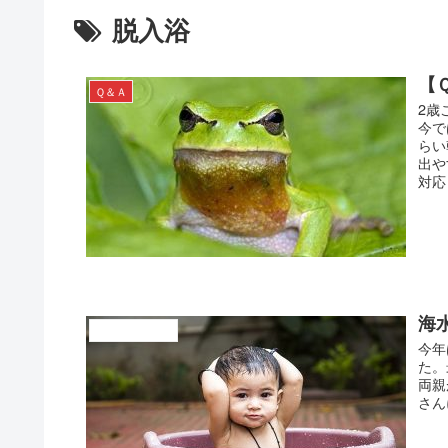
脱入浴
【
Ｑ＆Ａ
2歳
アトピー完全克服１１
今で
らい
出や
対応
海
アトピーの原因
今年
た。
両親
さん