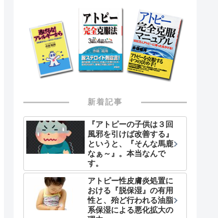
新着記事
『アトピーの子供は３回
風邪を引けば改善する』
というと、『そんな馬鹿
なぁ～』。本当なんで
す。
アトピー性皮膚炎処置に
おける『脱保湿』の有用
性と、殆ど行われる油脂
系保湿による悪化拡大の