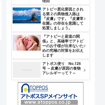
理由
アトピー悪化要因とされ
る第２の異物侵入路は
『皮膚』です。『皮膚常
在菌』の存在を意識して
処置しましょう。
『アトピーと産道の関
係』と、高確率でアトピ
ーのお子様が出来ないた
めの究極の対策をお伝え
します
アトポス便り No.126
号 ～皮膚が原因の食物
アレルギーって？～