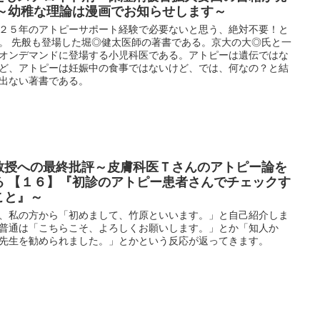
 ～幼稚な理論は漫画でお知らせします～
２５年のアトピーサポート経験で必要ないと思う、絶対不要！と
。 先般も登場した堀◎健太医師の著書である。京大の大◎氏と一
オンデマンドに登場する小児科医である。アトピーは遺伝ではな
ど、アトピーは妊娠中の食事ではないけど、では、何なの？と結
出ない著書である。
教授への最終批評～皮膚科医Ｔさんのアトピー論を
る 【１６】『初診のアトピー患者さんでチェックす
こと』～
、私の方から「初めまして、竹原といいます。」と自己紹介しま
普通は「こちらこそ、よろしくお願いします。」とか「知人か
先生を勧められました。」とかという反応が返ってきます。