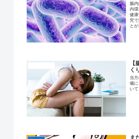
腸内
内環
健康
究で
とが
【
アトピーの背景
く
当方
備に
いて
ま