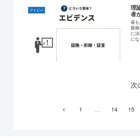
理
アトピー
者
昼も
親御
に治
にな
次
1
…
14
15