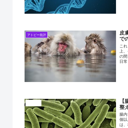
皮
アトピー批評
で
これ
上、
の間
日常
【
腸内細菌
整
腸内
個以
は、