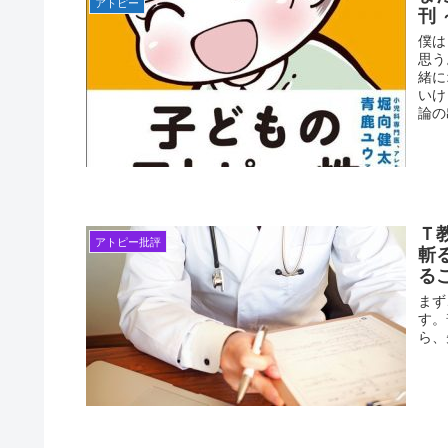
アトピー
刊
僕は
思う
緒に
いけ
論の
Ｔ
アトピー批評
斬
る
まず
す。
ら、