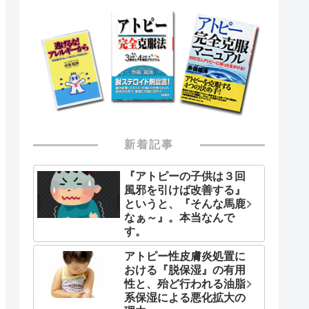
新着記事
『アトピーの子供は３回
風邪を引けば改善する』
というと、『そんな馬鹿
なぁ～』。本当なんで
す。
アトピー性皮膚炎処置に
おける『脱保湿』の有用
性と、殆ど行われる油脂
系保湿による悪化拡大の