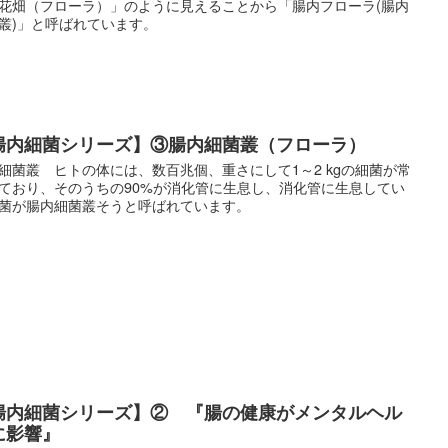
花畑（フローラ）」のように見えることから「腸内フローラ(腸内
叢)」と呼ばれています。
腸内細菌シリーズ】③腸内細菌叢（フローラ）
細菌叢 ヒトの体には、数百兆個、重さにして1～2 kgの細菌が常
ており、そのうちの90%が消化管に生息し、消化管に生息してい
菌が腸内細菌叢そうと呼ばれています。
腸内細菌シリーズ】② 『腸の健康がメンタルヘル
に影響』