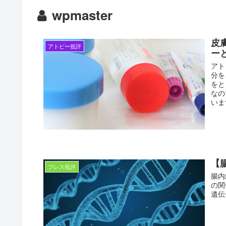
wpmaster
皮
アトピー批評
ー
アトピー完全克服１１
アト
分を
をと
なの
いま
【
プレス批評
腸内
の関
遺伝