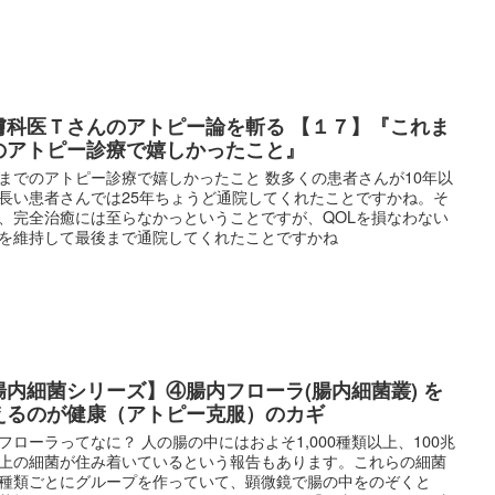
膚科医Ｔさんのアトピー論を斬る 【１７】『これま
のアトピー診療で嬉しかったこと』
までのアトピー診療で嬉しかったこと 数多くの患者さんが10年以
長い患者さんでは25年ちょうど通院してくれたことですかね。そ
、完全治癒には至らなかっということですが、QOLを損なわない
を維持して最後まで通院してくれたことですかね
腸内細菌シリーズ】④腸内フローラ(腸内細菌叢) を
えるのが健康（アトピー克服）のカギ
フローラってなに？ 人の腸の中にはおよそ1,000種類以上、100兆
上の細菌が住み着いているという報告もあります。これらの細菌
種類ごとにグループを作っていて、顕微鏡で腸の中をのぞくと