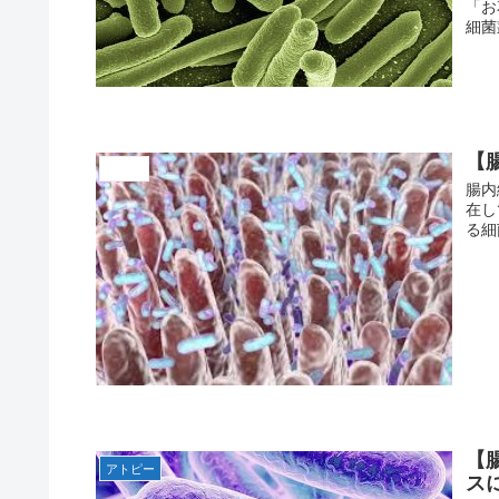
「お
細菌
【
未分類
腸内
在し
る細
【
アトピー
ス