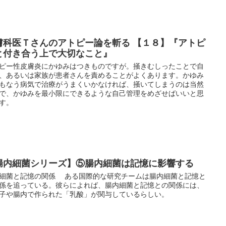
膚科医Ｔさんのアトピー論を斬る 【１８】『アトピ
と付き合う上で大切なこと』
０番 ～訪問相談・サポート～
ピー性皮膚炎にかゆみはつきものですが。掻きむしったことで自
、あるいは家族が患者さんを責めることがよくあります。かゆみ
もなう病気で治療がうまくいかなければ、掻いてしまうのは当然
で、かゆみを最小限にできるような自己管理をめざせばいいと思
す。
腸内細菌シリーズ】⑤腸内細菌は記憶に影響する
細菌と記憶の関係 ある国際的な研究チームは腸内細菌と記憶と
係を追っている。彼らによれば、腸内細菌と記憶との関係には、
子や腸内で作られた「乳酸」が関与しているらしい。