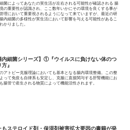
細菌によってあなたの実生活が左右される可能性が確認される 腸
境の重要性が認識され、ここ数年いかにその環境を良くする事が
管理において重要視されるようになって来ていますが、最近の研
腸内細菌の多様性が実生活において影響を与える可能性があるこ
わかりました。
腸内細菌シリーズ】①『ウイルスに負けない体のつ
り方』
のアトピー克服理論においても基本となる腸内環境整備。この整
よって免疫も自律系も安定し、克服に直接関与する肝腎機能にお
も腸管で産生される物質によって機能活性されます。
たもステロイド剤・保湿剤被害拡大要因の書籍が発