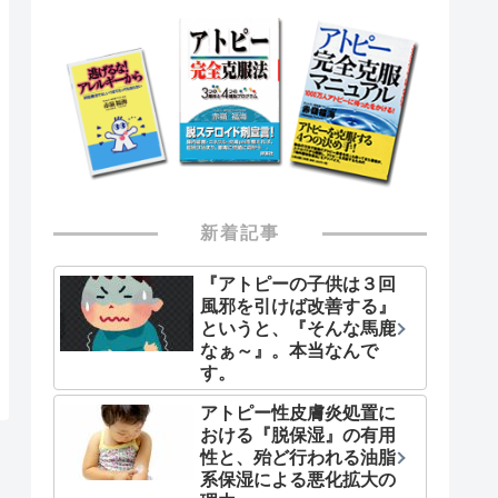
新着記事
『アトピーの子供は３回
風邪を引けば改善する』
というと、『そんな馬鹿
なぁ～』。本当なんで
す。
アトピー性皮膚炎処置に
おける『脱保湿』の有用
性と、殆ど行われる油脂
系保湿による悪化拡大の