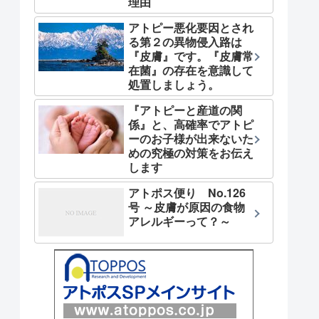
理由
アトピー悪化要因とされ
る第２の異物侵入路は
『皮膚』です。『皮膚常
在菌』の存在を意識して
処置しましょう。
『アトピーと産道の関
係』と、高確率でアトピ
ーのお子様が出来ないた
めの究極の対策をお伝え
します
アトポス便り No.126
号 ～皮膚が原因の食物
アレルギーって？～