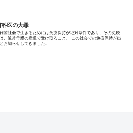
膚科医の大罪
雑菌社会で生きるためには免疫保持が絶対条件であり、その免疫
０番 ～訪問相談・サポート～
は、通常母親の産道で受け取ること、 この社会での免疫保持が出
とお知らせしてきました。