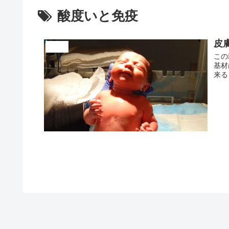
酸度いと免疫
皮
コラム
この
アトピー完全克服１１
基材
来る