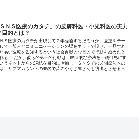
#ＳＮＳ医療のカタチ」の皮膚科医・小児科医の実力
？目的とは？
０番 ～訪問相談・サポート～
ＮＳ医療のカタチが出現して２年経過するだろうか。医療をテー
して一般人とコミュニケーションの場をネットで設け、一見すれ
り易い医療を告知するという社会貢献的な目的で行動を始めたと
れる。 だが、彼らの第一の行動は、民間的な療法を一網打尽にす
いうネットからの凍結を目的に活動し、ＳＮＳでの民間療法への
は、サブアカウントの匿名で昔のやくざ屋さんを彷彿とさせる言
なじり、厚労省薬機関連へ逐一報告する末端医師の行動だった。
のコメントは『そのエビデンスを示せ』という決まり文句だっ