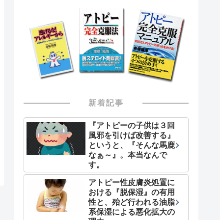
新着記事
『アトピーの子供は３回
風邪を引けば改善する』
というと、『そんな馬鹿
なぁ～』。本当なんで
す。
アトピー性皮膚炎処置に
おける『脱保湿』の有用
性と、殆ど行われる油脂
系保湿による悪化拡大の