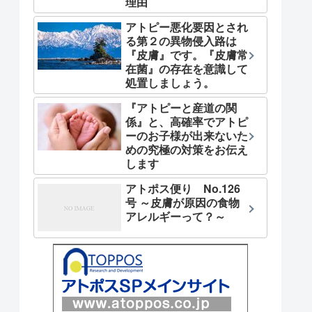
理由
アトピー悪化要因とされ
る第２の異物侵入路は
『皮膚』です。『皮膚常
在菌』の存在を意識して
処置しましょう。
『アトピーと産道の関
係』と、高確率でアトピ
ーのお子様が出来ないた
めの究極の対策をお伝え
します
アトポス便り No.126
号 ～皮膚が原因の食物
アレルギーって？～