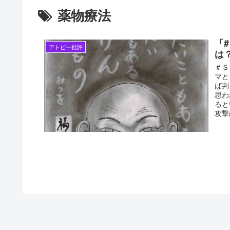
薬物療法
「
アトピー批評
は
アトピー完全克服１１
＃Ｓ
マと
ば判
思わ
ると
攻撃
葉で
得意
た。