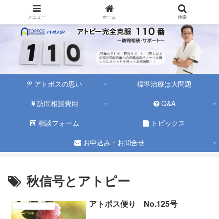
メニュー
ホーム
検索
アトポスの思い
標準治療は大問題
訪問相談費用
Q&A
相談フォーム
トピックス
お申込み・お問合せ
秋信号とアトピー
アトポス便り No.125号
アトピー性皮膚炎