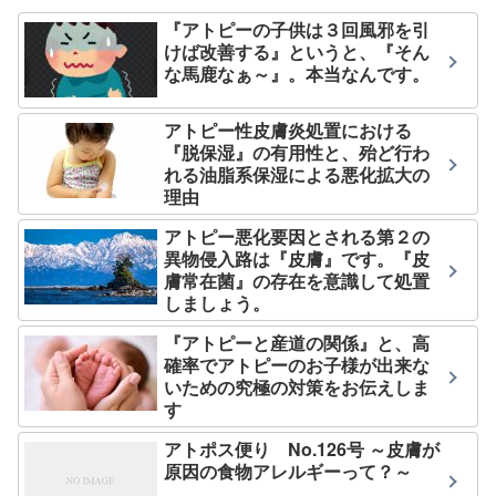
『アトピーの子供は３回風邪を引
けば改善する』というと、『そん
な馬鹿なぁ～』。本当なんです。
アトピー性皮膚炎処置における
『脱保湿』の有用性と、殆ど行わ
れる油脂系保湿による悪化拡大の
理由
アトピー悪化要因とされる第２の
異物侵入路は『皮膚』です。『皮
膚常在菌』の存在を意識して処置
しましょう。
『アトピーと産道の関係』と、高
確率でアトピーのお子様が出来な
いための究極の対策をお伝えしま
す
アトポス便り No.126号 ～皮膚が
原因の食物アレルギーって？～