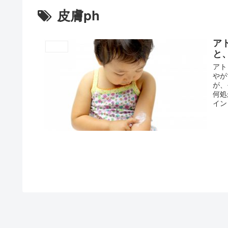
皮膚ph
ア
コラム
と
アトピー完全克服１１
アト
やが
が、
何処
イン