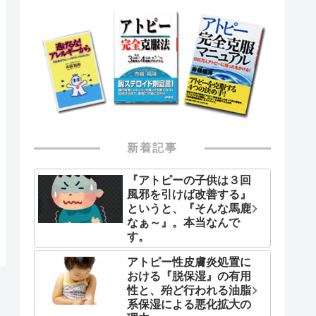
新着記事
『アトピーの子供は３回
風邪を引けば改善する』
というと、『そんな馬鹿
なぁ～』。本当なんで
す。
アトピー性皮膚炎処置に
おける『脱保湿』の有用
性と、殆ど行われる油脂
系保湿による悪化拡大の