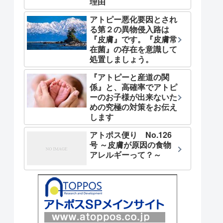
理由
アトピー悪化要因とされ
る第２の異物侵入路は
『皮膚』です。『皮膚常
在菌』の存在を意識して
処置しましょう。
『アトピーと産道の関
係』と、高確率でアトピ
ーのお子様が出来ないた
めの究極の対策をお伝え
します
アトポス便り No.126
号 ～皮膚が原因の食物
アレルギーって？～