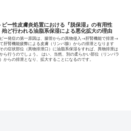
トピー性皮膚炎処置における『脱保湿』の有用性
、殆ど行われる油脂系保湿による悪化拡大の理由
０番 ～訪問相談・サポート～
ピー発症の第一原因は、腸管からの異物侵入→肝腎機能で排泄→
て肝腎機能疲弊による皮膚（リンパ腺）からの排泄となります
その症状部位（異物排泄口）に油脂系保湿をすれば、異物排泄は
から行うのでしょう。 はい、当然、別の柔らかい部位（リンパラ
）からの排泄となり、拡大することになるのです。