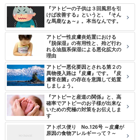
『アトピーの子供は３回風邪を引
けば改善する』というと、『そん
な馬鹿なぁ～』。本当なんです。
アトピー性皮膚炎処置における
『脱保湿』の有用性と、殆ど行わ
れる油脂系保湿による悪化拡大の
理由
アトピー悪化要因とされる第２の
異物侵入路は『皮膚』です。『皮
膚常在菌』の存在を意識して処置
しましょう。
『アトピーと産道の関係』と、高
確率でアトピーのお子様が出来な
いための究極の対策をお伝えしま
す
アトポス便り No.126号 ～皮膚が
原因の食物アレルギーって？～