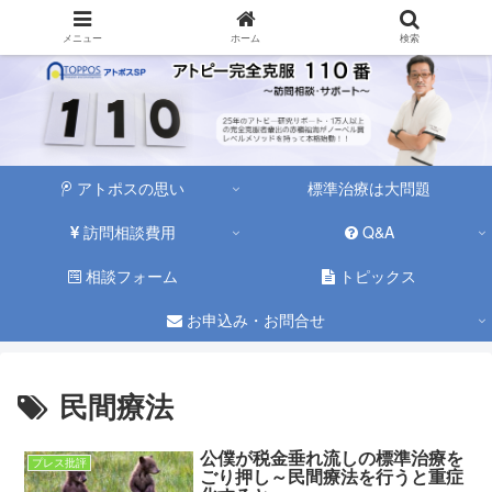
メニュー
ホーム
検索
アトポスの思い
標準治療は大問題
訪問相談費用
Q&A
相談フォーム
トピックス
お申込み・お問合せ
民間療法
公僕が税金垂れ流しの標準治療を
プレス批評
ごり押し～民間療法を行うと重症