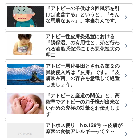
『アトピーの子供は３回風邪を引
けば改善する』というと、『そん
な馬鹿なぁ～』。本当なんです。
アトピー性皮膚炎処置における
『脱保湿』の有用性と、殆ど行わ
れる油脂系保湿による悪化拡大の
理由
アトピー悪化要因とされる第２の
異物侵入路は『皮膚』です。『皮
膚常在菌』の存在を意識して処置
しましょう。
『アトピーと産道の関係』と、高
確率でアトピーのお子様が出来な
いための究極の対策をお伝えしま
す
アトポス便り No.126号 ～皮膚が
原因の食物アレルギーって？～