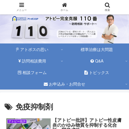
メニュー
ホーム
検索
アトポスの思い
標準治療は大問題
訪問相談費用
Q&A
相談フォーム
トピックス
お申込み・お問合せ
免疫抑制剤
【アトピー批評】アトピー性皮膚
アトピー批評
炎のかゆみ物質を抑制する化合