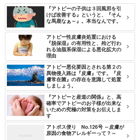
『アトピーの子供は３回風邪を引
けば改善する』というと、『そん
な馬鹿なぁ～』。本当なんです。
アトピー性皮膚炎処置における
『脱保湿』の有用性と、殆ど行わ
れる油脂系保湿による悪化拡大の
理由
アトピー悪化要因とされる第２の
異物侵入路は『皮膚』です。『皮
膚常在菌』の存在を意識して処置
しましょう。
『アトピーと産道の関係』と、高
確率でアトピーのお子様が出来な
いための究極の対策をお伝えしま
す
アトポス便り No.126号 ～皮膚が
原因の食物アレルギーって？～