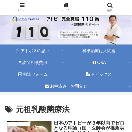
メニュー
ホーム
検索
アトポスの思い
標準治療は大問題
訪問相談費用
Q&A
相談フォーム
トピックス
お申込み・お問合せ
元祖乳酸菌療法
日本のアトピーが３年以内でゼロ
アトピーの原因
となる理論（国・医師会が推薦実