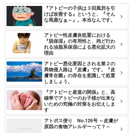
『アトピーの子供は３回風邪を引
けば改善する』というと、『そん
な馬鹿なぁ～』。本当なんです。
アトピー性皮膚炎処置における
『脱保湿』の有用性と、殆ど行わ
れる油脂系保湿による悪化拡大の
理由
アトピー悪化要因とされる第２の
異物侵入路は『皮膚』です。『皮
膚常在菌』の存在を意識して処置
しましょう。
『アトピーと産道の関係』と、高
確率でアトピーのお子様が出来な
いための究極の対策をお伝えしま
す
アトポス便り No.126号 ～皮膚が
原因の食物アレルギーって？～