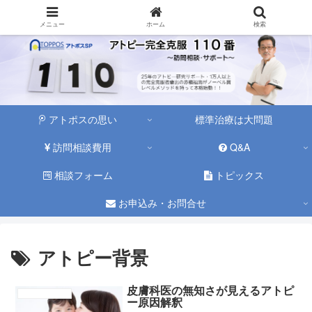
メニュー
ホーム
検索
アトポスの思い
標準治療は大問題
訪問相談費用
Q&A
相談フォーム
トピックス
お申込み・お問合せ
アトピー背景
皮膚科医の無知さが見えるアトピ
アトピーの原因
ー原因解釈