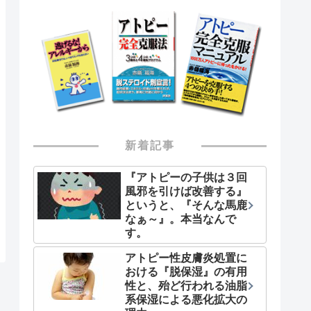
新着記事
『アトピーの子供は３回
風邪を引けば改善する』
というと、『そんな馬鹿
なぁ～』。本当なんで
す。
アトピー性皮膚炎処置に
おける『脱保湿』の有用
性と、殆ど行われる油脂
系保湿による悪化拡大の