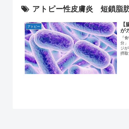
アトピー性皮膚炎 短鎖脂
【
アトピー
が
アトピー完全克服１１
『食
分」
ジが
摂取