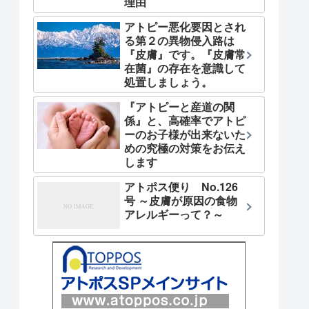
理由
アトピー悪化要因とされ
る第２の異物侵入路は
『皮膚』です。『皮膚常
在菌』の存在を意識して
処置しましょう。
『アトピーと産道の関
係』と、高確率でアトピ
ーのお子様が出来ないた
めの究極の対策をお伝え
します
アトポス便り No.126
号 ～皮膚が原因の食物
アレルギーって？～