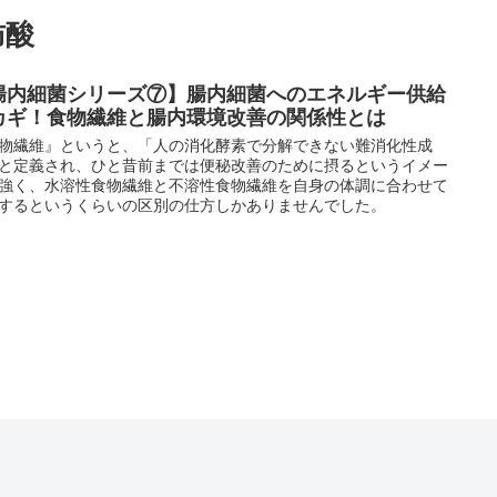
肪酸
腸内細菌シリーズ⑦】腸内細菌へのエネルギー供給
カギ！食物繊維と腸内環境改善の関係性とは
０番 ～訪問相談・サポート～
物繊維』というと、「人の消化酵素で分解できない難消化性成
と定義され、ひと昔前までは便秘改善のために摂るというイメー
強く、水溶性食物繊維と不溶性食物繊維を自身の体調に合わせて
するというくらいの区別の仕方しかありませんでした。