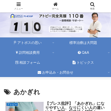
メニュー
ホーム
検索
アトポスの思い
標準治療は大問題
訪問相談費用
Q&A
相談フォーム
トピックス
お申込み・お問合せ
あかぎれ
【プレス批評】「あかぎれ」にな
アトピー
りやすい人、なりにくい人の違い