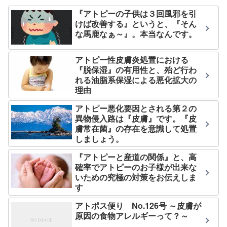
『アトピーの子供は３回風邪を引
けば改善する』というと、『そん
な馬鹿なぁ～』。本当なんです。
アトピー性皮膚炎処置における
『脱保湿』の有用性と、殆ど行わ
れる油脂系保湿による悪化拡大の
理由
アトピー悪化要因とされる第２の
異物侵入路は『皮膚』です。『皮
膚常在菌』の存在を意識して処置
しましょう。
『アトピーと産道の関係』と、高
確率でアトピーのお子様が出来な
いための究極の対策をお伝えしま
す
アトポス便り No.126号 ～皮膚が
原因の食物アレルギーって？～