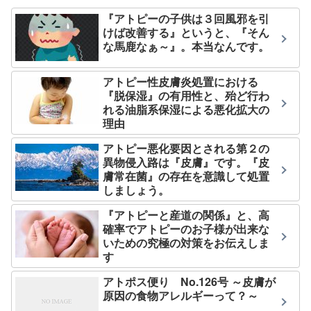
『アトピーの子供は３回風邪を引
けば改善する』というと、『そん
な馬鹿なぁ～』。本当なんです。
アトピー性皮膚炎処置における
『脱保湿』の有用性と、殆ど行わ
れる油脂系保湿による悪化拡大の
理由
アトピー悪化要因とされる第２の
異物侵入路は『皮膚』です。『皮
膚常在菌』の存在を意識して処置
しましょう。
『アトピーと産道の関係』と、高
確率でアトピーのお子様が出来な
いための究極の対策をお伝えしま
す
アトポス便り No.126号 ～皮膚が
原因の食物アレルギーって？～