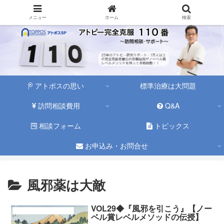
メニュー
ホーム
検索
アトポスの思い
標準治療は大問題
訪問相談費用
Q&A
相談フォーム
トピックス
お申込み・お問合せ
風邪薬は大敵
VOL29◆『風邪を引こう』【ノー
アトピー児は３回風邪引けば改善する
ベル賞レベルメソッドの伝授】