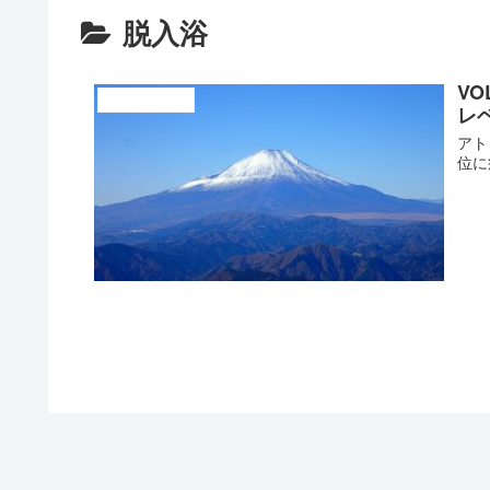
脱入浴
V
有用皮膚常在菌
レ
アトピー完全克服１１
アト
位に