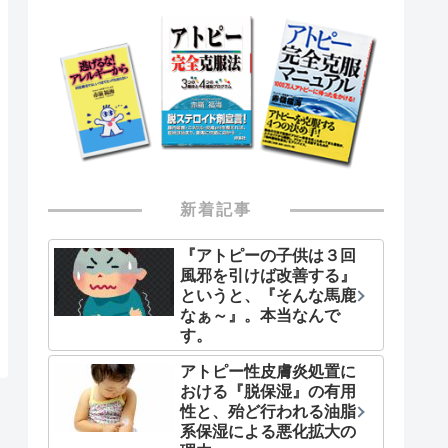
新着記事
『アトピーの子供は３回
風邪を引けば改善する』
というと、『そんな馬鹿
なぁ～』。本当なんで
す。
アトピー性皮膚炎処置に
おける『脱保湿』の有用
性と、殆ど行われる油脂
系保湿による悪化拡大の