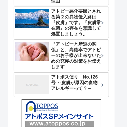
理由
アトピー悪化要因とされ
る第２の異物侵入路は
『皮膚』です。『皮膚常
在菌』の存在を意識して
処置しましょう。
『アトピーと産道の関
係』と、高確率でアトピ
ーのお子様が出来ないた
めの究極の対策をお伝え
します
アトポス便り No.126
号 ～皮膚が原因の食物
アレルギーって？～