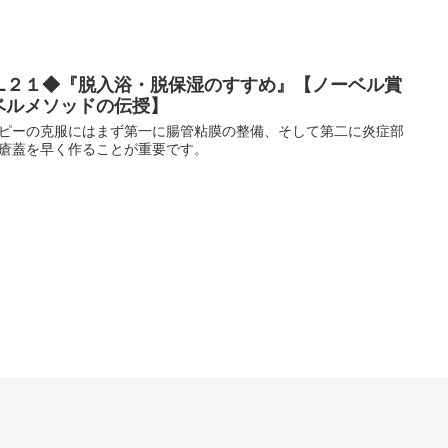
OL２１◆『脱入浴・脱保湿のすすめ』【ノーベル賞
ベルメソッドの伝授】
０番 ～訪問相談・サポート～
ピーの克服にはまず第一に腸管粘膜の整備、そして第二に炎症部
瘡蓋を早く作ることが重要です。