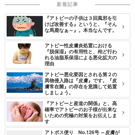
新着記事
『アトピーの子供は３回風邪を引
けば改善する』というと、『そん
な馬鹿なぁ～』。本当なんです。
アトピー性皮膚炎処置における
『脱保湿』の有用性と、殆ど行わ
れる油脂系保湿による悪化拡大の
理由
アトピー悪化要因とされる第２の
異物侵入路は『皮膚』です。『皮
膚常在菌』の存在を意識して処置
しましょう。
『アトピーと産道の関係』と、高
確率でアトピーのお子様が出来な
いための究極の対策をお伝えしま
す
アトポス便り No.126号 ～皮膚が