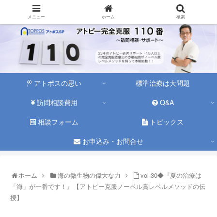
メニュー
ホーム
検索
アトポスの思い
標準治療は大問題
訪問相談費用
Q&A
相談フォーム
トピックス
お申込み・お問合せ
ホーム
海の微生物の偉大な力
vol-30◆『夏の治療は
「海」が一番です！』【アトピー克服ノーベル賞レベルメソッドの伝
授】
海の微生物の偉大な力
海塩のミネラル最高
海水浴の恩恵