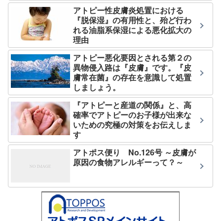
アトピー性皮膚炎処置における
『脱保湿』の有用性と、殆ど行わ
れる油脂系保湿による悪化拡大の
理由
アトピー悪化要因とされる第２の
異物侵入路は『皮膚』です。『皮
膚常在菌』の存在を意識して処置
しましょう。
『アトピーと産道の関係』と、高
確率でアトピーのお子様が出来な
いための究極の対策をお伝えしま
す
アトポス便り No.126号 ～皮膚が
原因の食物アレルギーって？～