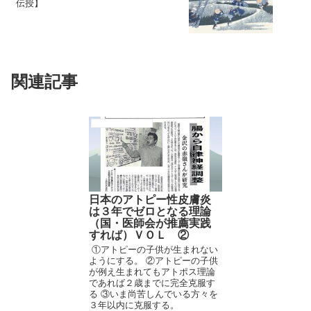
伝授】
関連記事
アトピーと腸内細菌
日本のアトピー性皮膚炎
は３年でゼロとなる理論
（国・医師会が推薦実践
すれば）ＶＯＬ ②
①アトピーの子供が生まれない
ようにする。 ②アトピーの子供
が例え生まれてもアトポス理論
であれば２歳までに完全克服す
る ③いま尚苦しんでいる方々を
３年以内に克服する。