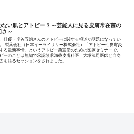
のない肌とアトピー ? ～芸能人に見る皮膚常在菌の
切さ～
０番 ～訪問相談・サポート～
、俳優・岸谷五朗さんのアトピーに関する報道が話題になってい
。 製薬会社（日本イーライリリー株式会社）「アトピー性皮膚炎
する最新事情」というアトピー薬宣伝のための医療セミナーで、
ピーのことは無知で承認欲求満載皮膚科医 大塚篤司医師と自身
去を語るセッションをされました。