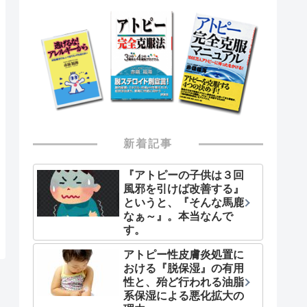
新着記事
『アトピーの子供は３回
風邪を引けば改善する』
というと、『そんな馬鹿
なぁ～』。本当なんで
す。
アトピー性皮膚炎処置に
おける『脱保湿』の有用
性と、殆ど行われる油脂
系保湿による悪化拡大の