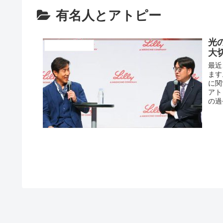
有名人とアトピー
光
有名人とアトピー
大
アトピー完全克服１１
最近
ます
に関
アト
の過