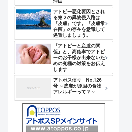
理由
アトピー悪化要因とされ
る第２の異物侵入路は
『皮膚』です。『皮膚常
在菌』の存在を意識して
処置しましょう。
『アトピーと産道の関
係』と、高確率でアトピ
ーのお子様が出来ないた
めの究極の対策をお伝え
します
アトポス便り No.126
号 ～皮膚が原因の食物
アレルギーって？～